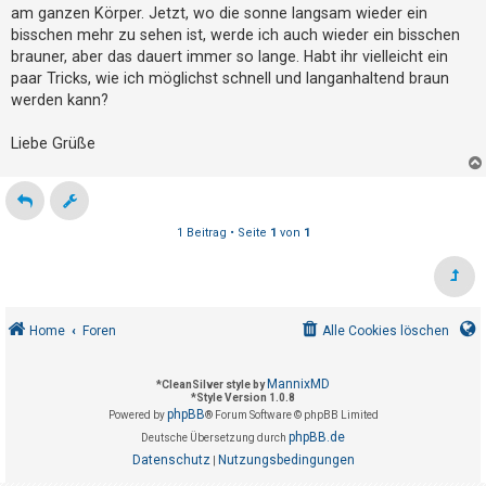
g
t
am ganzen Körper. Jetzt, wo die sonne langsam wieder ein
bisschen mehr zu sehen ist, werde ich auch wieder ein bisschen
r
brauner, aber das dauert immer so lange. Habt ihr vielleicht ein
i
paar Tricks, wie ich möglichst schnell und langanhaltend braun
e
werden kann?
r
e
Liebe Grüße
n
1 Beitrag • Seite
1
von
1
U
n
b
e
Home
Foren
Alle Cookies löschen
a
n
MannixMD
*
CleanSilver style by
t
*
Style Version 1.0.8
phpBB
Powered by
® Forum Software © phpBB Limited
w
phpBB.de
Deutsche Übersetzung durch
o
Datenschutz
Nutzungsbedingungen
|
r