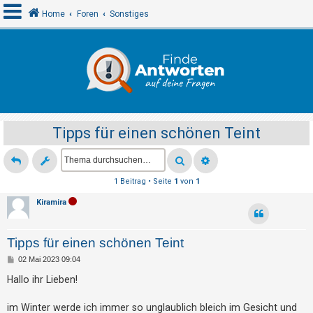
Home
Foren
Sonstiges
A
n
m
e
Tipps für einen schönen Teint
l
d
e
1 Beitrag • Seite
1
von
1
n
Kiramira
R
Tipps für einen schönen Teint
e
B
02 Mai 2023 09:04
g
e
i
Hallo ihr Lieben!
i
t
r
s
a
im Winter werde ich immer so unglaublich bleich im Gesicht und