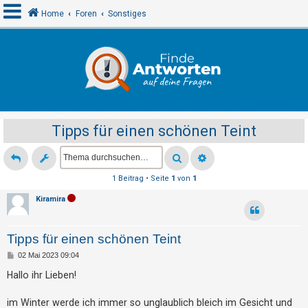
Home
Foren
Sonstiges
A
n
m
e
Tipps für einen schönen Teint
l
d
e
1 Beitrag • Seite
1
von
1
n
Kiramira
R
Tipps für einen schönen Teint
e
B
02 Mai 2023 09:04
g
e
i
Hallo ihr Lieben!
i
t
r
s
a
im Winter werde ich immer so unglaublich bleich im Gesicht und