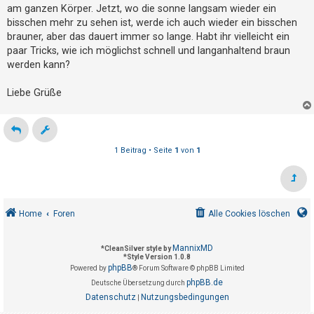
g
t
am ganzen Körper. Jetzt, wo die sonne langsam wieder ein
bisschen mehr zu sehen ist, werde ich auch wieder ein bisschen
r
brauner, aber das dauert immer so lange. Habt ihr vielleicht ein
i
paar Tricks, wie ich möglichst schnell und langanhaltend braun
e
werden kann?
r
e
Liebe Grüße
n
1 Beitrag • Seite
1
von
1
U
n
b
e
Home
Foren
Alle Cookies löschen
a
n
MannixMD
*
CleanSilver style by
t
*
Style Version 1.0.8
phpBB
Powered by
® Forum Software © phpBB Limited
w
phpBB.de
Deutsche Übersetzung durch
o
Datenschutz
Nutzungsbedingungen
|
r