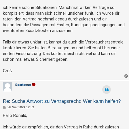
t
r
a
ich kenne solche Situationen. Manchmal wirken Verträge so
e
g
kompliziert, dass man sich schnell unsicher fühlt. Ich würde dir
t
raten, den Vertrag nochmal genau durchzulesen und dir
e
besonders die Passagen mit Fristen, Kündigungsbedingungen und
T
eventuellen Zusatzkosten anzusehen.
h
Falls dir etwas unklar ist, kannst du auch die Verbraucherzentrale
e
kontaktieren. Sie bieten Beratungen an und helfen oft bei einer
m
ersten Einschätzung. Das kostet meist nicht viel und kann dir
e
schon mal etwas Sicherheit geben.
n
Gruß
A
Spartacus
k
t
Re: Suche Antwort zu Vertragsrecht: Wer kann helfen?
i
B
26 Nov 2024 12:33
e
v
i
Hallo Ronald,
e
t
r
T
a
ich würde dir empfehlen, dir den Vertrag in Ruhe durchzulesen