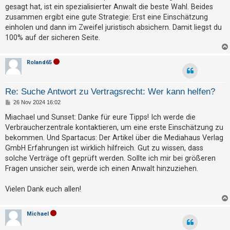
gesagt hat, ist ein spezialisierter Anwalt die beste Wahl. Beides
zusammen ergibt eine gute Strategie: Erst eine Einschätzung
einholen und dann im Zweifel juristisch absichern. Damit liegst du
100% auf der sicheren Seite.
Roland65
Re: Suche Antwort zu Vertragsrecht: Wer kann helfen?
B
26 Nov 2024 16:02
e
i
Miachael und Sunset: Danke für eure Tipps! Ich werde die
t
Verbraucherzentrale kontaktieren, um eine erste Einschätzung zu
r
a
bekommen. Und Spartacus: Der Artikel über die Mediahaus Verlag
g
GmbH Erfahrungen ist wirklich hilfreich. Gut zu wissen, dass
solche Verträge oft geprüft werden. Sollte ich mir bei größeren
Fragen unsicher sein, werde ich einen Anwalt hinzuziehen.
Vielen Dank euch allen!
Michael