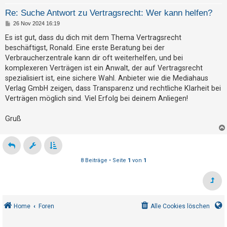
Re: Suche Antwort zu Vertragsrecht: Wer kann helfen?
B
26 Nov 2024 16:19
e
i
Es ist gut, dass du dich mit dem Thema Vertragsrecht
t
beschäftigst, Ronald. Eine erste Beratung bei der
r
a
Verbraucherzentrale kann dir oft weiterhelfen, und bei
g
komplexeren Verträgen ist ein Anwalt, der auf Vertragsrecht
spezialisiert ist, eine sichere Wahl. Anbieter wie die Mediahaus
Verlag GmbH zeigen, dass Transparenz und rechtliche Klarheit bei
Verträgen möglich sind. Viel Erfolg bei deinem Anliegen!
Gruß
8 Beiträge • Seite
1
von
1
Home
Foren
Alle Cookies löschen