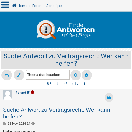
Home
Foren
Sonstiges
A
n
m
e
Suche Antwort zu Vertragsrecht: Wer kann
l
helfen?
d
e
n
8 Beiträge • Seite
1
von
1
Roland65
R
e
Suche Antwort zu Vertragsrecht: Wer kann
g
helfen?
i
B
19 Nov 2024 14:09
s
e
i
Hallo zusammen,