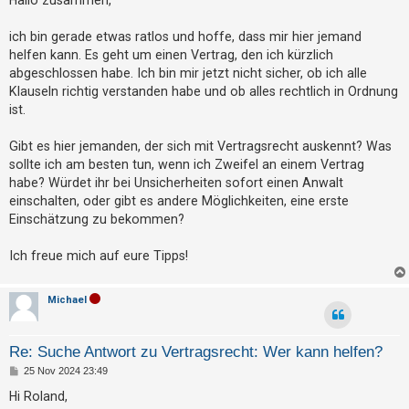
t
t
r
r
a
ich bin gerade etwas ratlos und hoffe, dass mir hier jemand
g
i
helfen kann. Es geht um einen Vertrag, den ich kürzlich
abgeschlossen habe. Ich bin mir jetzt nicht sicher, ob ich alle
e
Klauseln richtig verstanden habe und ob alles rechtlich in Ordnung
r
ist.
e
n
Gibt es hier jemanden, der sich mit Vertragsrecht auskennt? Was
sollte ich am besten tun, wenn ich Zweifel an einem Vertrag
habe? Würdet ihr bei Unsicherheiten sofort einen Anwalt
U
einschalten, oder gibt es andere Möglichkeiten, eine erste
Einschätzung zu bekommen?
n
b
Ich freue mich auf eure Tipps!
e
a
Michael
n
t
Re: Suche Antwort zu Vertragsrecht: Wer kann helfen?
w
B
25 Nov 2024 23:49
o
e
i
r
Hi Roland,
t