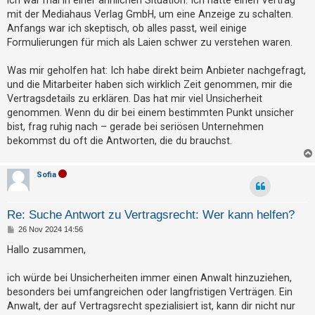
ich war mal in einer ähnlichen Situation. Ich hatte einen Vertrag
g
mit der Mediahaus Verlag GmbH, um eine Anzeige zu schalten.
Anfangs war ich skeptisch, ob alles passt, weil einige
Formulierungen für mich als Laien schwer zu verstehen waren.
Was mir geholfen hat: Ich habe direkt beim Anbieter nachgefragt,
und die Mitarbeiter haben sich wirklich Zeit genommen, mir die
Vertragsdetails zu erklären. Das hat mir viel Unsicherheit
genommen. Wenn du dir bei einem bestimmten Punkt unsicher
bist, frag ruhig nach – gerade bei seriösen Unternehmen
bekommst du oft die Antworten, die du brauchst.
Sofia
Re: Suche Antwort zu Vertragsrecht: Wer kann helfen?
B
26 Nov 2024 14:56
e
i
Hallo zusammen,
t
r
a
ich würde bei Unsicherheiten immer einen Anwalt hinzuziehen,
g
besonders bei umfangreichen oder langfristigen Verträgen. Ein
Anwalt, der auf Vertragsrecht spezialisiert ist, kann dir nicht nur