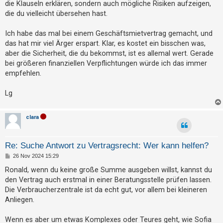
die Klauseln erklären, sondern auch mögliche Risiken aufzeigen,
die du vielleicht übersehen hast.
Ich habe das mal bei einem Geschäftsmietvertrag gemacht, und
das hat mir viel Ärger erspart. Klar, es kostet ein bisschen was,
aber die Sicherheit, die du bekommst, ist es allemal wert. Gerade
bei größeren finanziellen Verpflichtungen würde ich das immer
empfehlen.
Lg
clara
Re: Suche Antwort zu Vertragsrecht: Wer kann helfen?
B
26 Nov 2024 15:29
e
i
Ronald, wenn du keine große Summe ausgeben willst, kannst du
t
den Vertrag auch erstmal in einer Beratungsstelle prüfen lassen.
r
a
Die Verbraucherzentrale ist da echt gut, vor allem bei kleineren
g
Anliegen.
Wenn es aber um etwas Komplexes oder Teures geht, wie Sofia