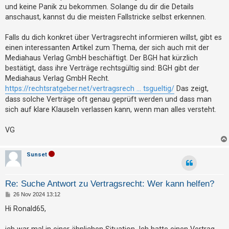
g
h
und keine Panik zu bekommen. Solange du dir die Details
anschaust, kannst du die meisten Fallstricke selbst erkennen.
e
m
Falls du dich konkret über Vertragsrecht informieren willst, gibt es
e
einen interessanten Artikel zum Thema, der sich auch mit der
n
Mediahaus Verlag GmbH beschäftigt. Der BGH hat kürzlich
bestätigt, dass ihre Verträge rechtsgültig sind: BGH gibt der
Mediahaus Verlag GmbH Recht.
https://rechtsratgeber.net/vertragsrech ... tsgueltig/
Das zeigt,
S
dass solche Verträge oft genau geprüft werden und dass man
u
sich auf klare Klauseln verlassen kann, wenn man alles versteht.
c
h
VG
e
Sunset
F
Re: Suche Antwort zu Vertragsrecht: Wer kann helfen?
A
B
26 Nov 2024 13:12
Q
e
i
Hi Ronald65,
t
r
a