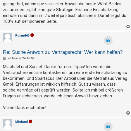
gesagt hat, ist ein spezialisierter Anwalt die beste Wahl. Beides
zusammen ergibt eine gute Strategie: Erst eine Einschätzung
einholen und dann im Zweifel juristisch absichern. Damit liegst du
100% auf der sicheren Seite.
Roland65
Re: Suche Antwort zu Vertragsrecht: Wer kann helfen?
B
26 Nov 2024 16:02
e
i
Miachael und Sunset: Danke für eure Tipps! Ich werde die
t
Verbraucherzentrale kontaktieren, um eine erste Einschätzung zu
r
a
bekommen. Und Spartacus: Der Artikel über die Mediahaus Verlag
g
GmbH Erfahrungen ist wirklich hilfreich. Gut zu wissen, dass
solche Verträge oft geprüft werden. Sollte ich mir bei größeren
Fragen unsicher sein, werde ich einen Anwalt hinzuziehen.
Vielen Dank euch allen!
Michael