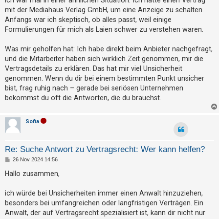
ich war mal in einer ähnlichen Situation. Ich hatte einen Vertrag
g
mit der Mediahaus Verlag GmbH, um eine Anzeige zu schalten.
Anfangs war ich skeptisch, ob alles passt, weil einige
Formulierungen für mich als Laien schwer zu verstehen waren.
Was mir geholfen hat: Ich habe direkt beim Anbieter nachgefragt,
und die Mitarbeiter haben sich wirklich Zeit genommen, mir die
Vertragsdetails zu erklären. Das hat mir viel Unsicherheit
genommen. Wenn du dir bei einem bestimmten Punkt unsicher
bist, frag ruhig nach – gerade bei seriösen Unternehmen
bekommst du oft die Antworten, die du brauchst.
Sofia
Re: Suche Antwort zu Vertragsrecht: Wer kann helfen?
B
26 Nov 2024 14:56
e
i
Hallo zusammen,
t
r
a
ich würde bei Unsicherheiten immer einen Anwalt hinzuziehen,
g
besonders bei umfangreichen oder langfristigen Verträgen. Ein
Anwalt, der auf Vertragsrecht spezialisiert ist, kann dir nicht nur