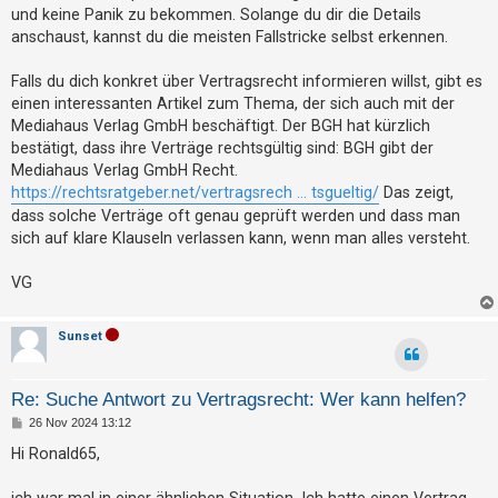
g
h
und keine Panik zu bekommen. Solange du dir die Details
anschaust, kannst du die meisten Fallstricke selbst erkennen.
e
m
Falls du dich konkret über Vertragsrecht informieren willst, gibt es
e
einen interessanten Artikel zum Thema, der sich auch mit der
n
Mediahaus Verlag GmbH beschäftigt. Der BGH hat kürzlich
bestätigt, dass ihre Verträge rechtsgültig sind: BGH gibt der
Mediahaus Verlag GmbH Recht.
https://rechtsratgeber.net/vertragsrech ... tsgueltig/
Das zeigt,
S
dass solche Verträge oft genau geprüft werden und dass man
u
sich auf klare Klauseln verlassen kann, wenn man alles versteht.
c
h
VG
e
Sunset
F
Re: Suche Antwort zu Vertragsrecht: Wer kann helfen?
A
B
26 Nov 2024 13:12
Q
e
i
Hi Ronald65,
t
r
a