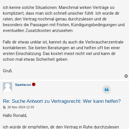
t
r
a
ich kenne solche Situationen. Manchmal wirken Verträge so
e
g
kompliziert, dass man sich schnell unsicher fühlt. Ich würde dir
t
raten, den Vertrag nochmal genau durchzulesen und dir
e
besonders die Passagen mit Fristen, Kündigungsbedingungen und
T
eventuellen Zusatzkosten anzusehen.
h
Falls dir etwas unklar ist, kannst du auch die Verbraucherzentrale
e
kontaktieren. Sie bieten Beratungen an und helfen oft bei einer
m
ersten Einschätzung. Das kostet meist nicht viel und kann dir
e
schon mal etwas Sicherheit geben.
n
Gruß
A
Spartacus
k
t
Re: Suche Antwort zu Vertragsrecht: Wer kann helfen?
i
B
26 Nov 2024 12:33
e
v
i
Hallo Ronald,
e
t
r
T
a
ich würde dir empfehlen, dir den Vertrag in Ruhe durchzulesen