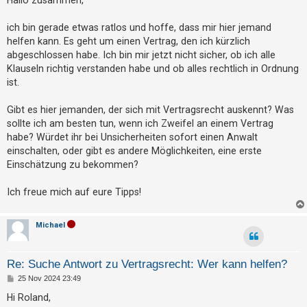
t
t
r
r
a
ich bin gerade etwas ratlos und hoffe, dass mir hier jemand
g
i
helfen kann. Es geht um einen Vertrag, den ich kürzlich
abgeschlossen habe. Ich bin mir jetzt nicht sicher, ob ich alle
e
Klauseln richtig verstanden habe und ob alles rechtlich in Ordnung
r
ist.
e
n
Gibt es hier jemanden, der sich mit Vertragsrecht auskennt? Was
sollte ich am besten tun, wenn ich Zweifel an einem Vertrag
habe? Würdet ihr bei Unsicherheiten sofort einen Anwalt
U
einschalten, oder gibt es andere Möglichkeiten, eine erste
Einschätzung zu bekommen?
n
b
Ich freue mich auf eure Tipps!
e
a
Michael
n
t
Re: Suche Antwort zu Vertragsrecht: Wer kann helfen?
w
B
25 Nov 2024 23:49
o
e
i
r
Hi Roland,
t