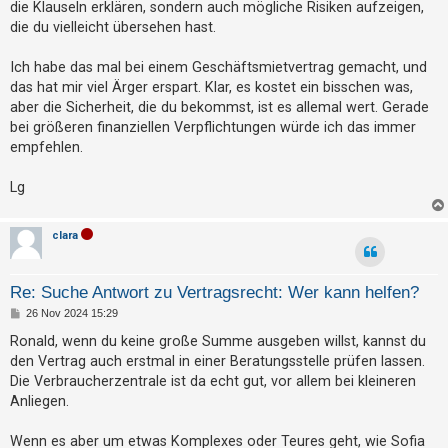
die Klauseln erklären, sondern auch mögliche Risiken aufzeigen,
die du vielleicht übersehen hast.
Ich habe das mal bei einem Geschäftsmietvertrag gemacht, und
das hat mir viel Ärger erspart. Klar, es kostet ein bisschen was,
aber die Sicherheit, die du bekommst, ist es allemal wert. Gerade
bei größeren finanziellen Verpflichtungen würde ich das immer
empfehlen.
Lg
clara
Re: Suche Antwort zu Vertragsrecht: Wer kann helfen?
B
26 Nov 2024 15:29
e
i
Ronald, wenn du keine große Summe ausgeben willst, kannst du
t
den Vertrag auch erstmal in einer Beratungsstelle prüfen lassen.
r
a
Die Verbraucherzentrale ist da echt gut, vor allem bei kleineren
g
Anliegen.
Wenn es aber um etwas Komplexes oder Teures geht, wie Sofia