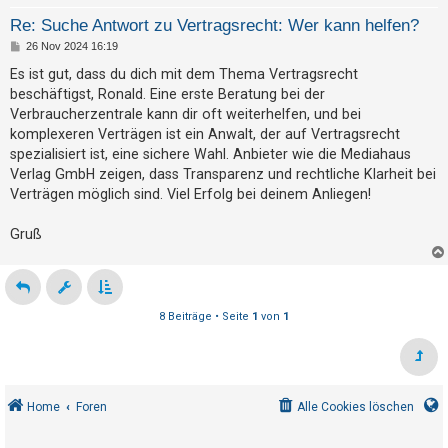
Re: Suche Antwort zu Vertragsrecht: Wer kann helfen?
B
26 Nov 2024 16:19
e
i
Es ist gut, dass du dich mit dem Thema Vertragsrecht
t
beschäftigst, Ronald. Eine erste Beratung bei der
r
a
Verbraucherzentrale kann dir oft weiterhelfen, und bei
g
komplexeren Verträgen ist ein Anwalt, der auf Vertragsrecht
spezialisiert ist, eine sichere Wahl. Anbieter wie die Mediahaus
Verlag GmbH zeigen, dass Transparenz und rechtliche Klarheit bei
Verträgen möglich sind. Viel Erfolg bei deinem Anliegen!
Gruß
8 Beiträge • Seite
1
von
1
Home
Foren
Alle Cookies löschen