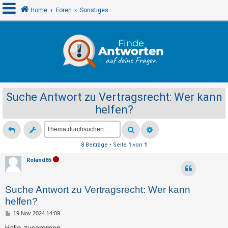
Home
Foren
Sonstiges
A
n
m
e
Suche Antwort zu Vertragsrecht: Wer kann
l
helfen?
d
e
n
8 Beiträge • Seite
1
von
1
Roland65
R
e
Suche Antwort zu Vertragsrecht: Wer kann
g
helfen?
i
B
19 Nov 2024 14:09
s
e
i
Hallo zusammen,