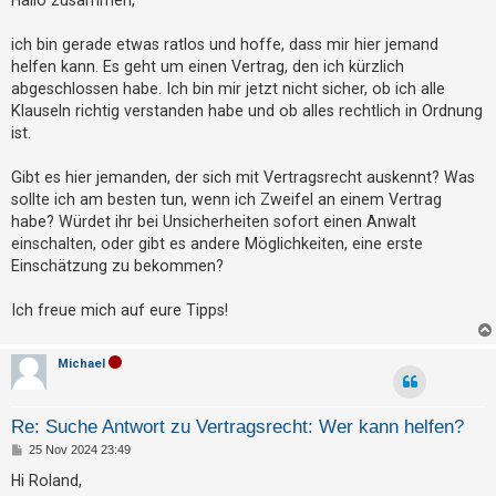
t
t
r
r
a
ich bin gerade etwas ratlos und hoffe, dass mir hier jemand
g
i
helfen kann. Es geht um einen Vertrag, den ich kürzlich
abgeschlossen habe. Ich bin mir jetzt nicht sicher, ob ich alle
e
Klauseln richtig verstanden habe und ob alles rechtlich in Ordnung
r
ist.
e
n
Gibt es hier jemanden, der sich mit Vertragsrecht auskennt? Was
sollte ich am besten tun, wenn ich Zweifel an einem Vertrag
habe? Würdet ihr bei Unsicherheiten sofort einen Anwalt
U
einschalten, oder gibt es andere Möglichkeiten, eine erste
Einschätzung zu bekommen?
n
b
Ich freue mich auf eure Tipps!
e
a
Michael
n
t
Re: Suche Antwort zu Vertragsrecht: Wer kann helfen?
w
B
25 Nov 2024 23:49
o
e
i
r
Hi Roland,
t