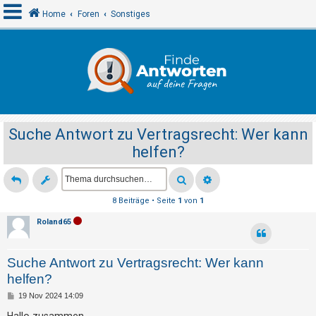
Home
Foren
Sonstiges
A
n
m
e
Suche Antwort zu Vertragsrecht: Wer kann
l
helfen?
d
e
n
8 Beiträge • Seite
1
von
1
Roland65
R
e
Suche Antwort zu Vertragsrecht: Wer kann
g
helfen?
i
B
19 Nov 2024 14:09
s
e
i
Hallo zusammen,