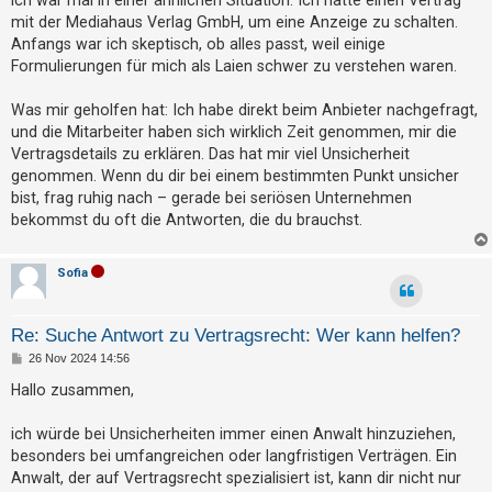
ich war mal in einer ähnlichen Situation. Ich hatte einen Vertrag
g
mit der Mediahaus Verlag GmbH, um eine Anzeige zu schalten.
Anfangs war ich skeptisch, ob alles passt, weil einige
Formulierungen für mich als Laien schwer zu verstehen waren.
Was mir geholfen hat: Ich habe direkt beim Anbieter nachgefragt,
und die Mitarbeiter haben sich wirklich Zeit genommen, mir die
Vertragsdetails zu erklären. Das hat mir viel Unsicherheit
genommen. Wenn du dir bei einem bestimmten Punkt unsicher
bist, frag ruhig nach – gerade bei seriösen Unternehmen
bekommst du oft die Antworten, die du brauchst.
Sofia
Re: Suche Antwort zu Vertragsrecht: Wer kann helfen?
B
26 Nov 2024 14:56
e
i
Hallo zusammen,
t
r
a
ich würde bei Unsicherheiten immer einen Anwalt hinzuziehen,
g
besonders bei umfangreichen oder langfristigen Verträgen. Ein
Anwalt, der auf Vertragsrecht spezialisiert ist, kann dir nicht nur