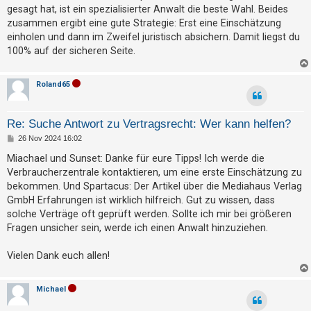
gesagt hat, ist ein spezialisierter Anwalt die beste Wahl. Beides
zusammen ergibt eine gute Strategie: Erst eine Einschätzung
einholen und dann im Zweifel juristisch absichern. Damit liegst du
100% auf der sicheren Seite.
Roland65
Re: Suche Antwort zu Vertragsrecht: Wer kann helfen?
B
26 Nov 2024 16:02
e
i
Miachael und Sunset: Danke für eure Tipps! Ich werde die
t
Verbraucherzentrale kontaktieren, um eine erste Einschätzung zu
r
a
bekommen. Und Spartacus: Der Artikel über die Mediahaus Verlag
g
GmbH Erfahrungen ist wirklich hilfreich. Gut zu wissen, dass
solche Verträge oft geprüft werden. Sollte ich mir bei größeren
Fragen unsicher sein, werde ich einen Anwalt hinzuziehen.
Vielen Dank euch allen!
Michael