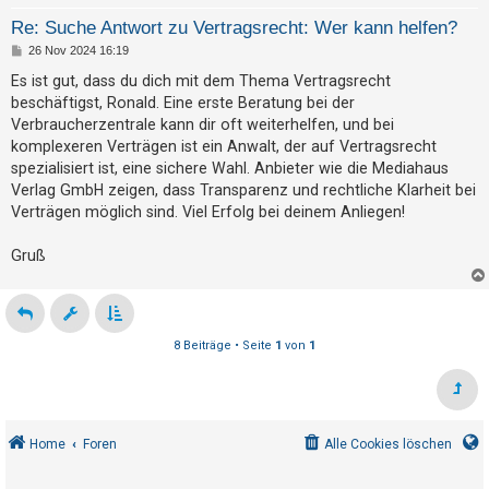
Re: Suche Antwort zu Vertragsrecht: Wer kann helfen?
B
26 Nov 2024 16:19
e
i
Es ist gut, dass du dich mit dem Thema Vertragsrecht
t
beschäftigst, Ronald. Eine erste Beratung bei der
r
a
Verbraucherzentrale kann dir oft weiterhelfen, und bei
g
komplexeren Verträgen ist ein Anwalt, der auf Vertragsrecht
spezialisiert ist, eine sichere Wahl. Anbieter wie die Mediahaus
Verlag GmbH zeigen, dass Transparenz und rechtliche Klarheit bei
Verträgen möglich sind. Viel Erfolg bei deinem Anliegen!
Gruß
8 Beiträge • Seite
1
von
1
Home
Foren
Alle Cookies löschen