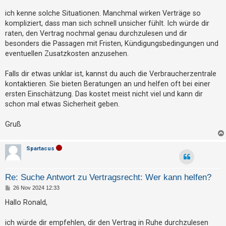
t
r
a
ich kenne solche Situationen. Manchmal wirken Verträge so
e
g
kompliziert, dass man sich schnell unsicher fühlt. Ich würde dir
t
raten, den Vertrag nochmal genau durchzulesen und dir
e
besonders die Passagen mit Fristen, Kündigungsbedingungen und
T
eventuellen Zusatzkosten anzusehen.
h
Falls dir etwas unklar ist, kannst du auch die Verbraucherzentrale
e
kontaktieren. Sie bieten Beratungen an und helfen oft bei einer
m
ersten Einschätzung. Das kostet meist nicht viel und kann dir
e
schon mal etwas Sicherheit geben.
n
Gruß
A
Spartacus
k
t
Re: Suche Antwort zu Vertragsrecht: Wer kann helfen?
i
B
26 Nov 2024 12:33
e
v
i
Hallo Ronald,
e
t
r
T
a
ich würde dir empfehlen, dir den Vertrag in Ruhe durchzulesen