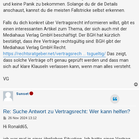
g
h
und keine Panik zu bekommen. Solange du dir die Details
anschaust, kannst du die meisten Fallstricke selbst erkennen.
e
m
Falls du dich konkret über Vertragsrecht informieren willst, gibt es
e
einen interessanten Artikel zum Thema, der sich auch mit der
n
Mediahaus Verlag GmbH beschäftigt. Der BGH hat kürzlich
bestätigt, dass ihre Verträge rechtsgültig sind: BGH gibt der
Mediahaus Verlag GmbH Recht.
https://rechtsratgeber.net/vertragsrech ... tsgueltig/
Das zeigt,
S
dass solche Verträge oft genau geprüft werden und dass man
u
sich auf klare Klauseln verlassen kann, wenn man alles versteht.
c
h
VG
e
Sunset
F
Re: Suche Antwort zu Vertragsrecht: Wer kann helfen?
A
B
26 Nov 2024 13:12
Q
e
i
Hi Ronald65,
t
r
a