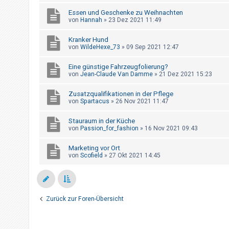
h
Essen und Geschenke zu Weihnachten
e
von
Hannah
»
23 Dez 2021 11:49
m
Kranker Hund
e
von
WildeHexe_73
»
09 Sep 2021 12:47
n
Eine günstige Fahrzeugfolierung?
von
Jean-Claude Van Damme
»
21 Dez 2021 15:23
S
Zusatzqualifikationen in der Pflege
u
von
Spartacus
»
26 Nov 2021 11:47
c
Stauraum in der Küche
h
von
Passion_for_fashion
»
16 Nov 2021 09:43
e
Marketing vor Ort
von
Scofield
»
27 Okt 2021 14:45
F
A
Q
Zurück zur Foren-Übersicht