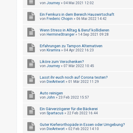
t
von
Journey
»
04 Mai 2021 12:02
e
Ein Fernkurs in dem Bereich Hauswirtschaft
t
von
Frederic Chopin
»
06 Mai 2022 14:42
e
Wenn Stress in Alltag & Beruf kollidieren
T
von
HermineStranger
»
14 Sep 2021 09:28
h
e
Erfahrungen zu Tampon Alternativen
von
Kiramira
»
04 Apr 2022 16:23
m
e
Liköre zum Verschenken?
von
Journey
»
07 Mär 2022 10:45
n
Lasst ihr euch noch auf Corona testen?
von
DieAntwort
»
01 Mär 2022 11:29
A
Auto reinigen
k
von
John
»
23 Feb 2022 15:57
t
i
Ein Gärverzögerer für die Bäckerei
von
Spartacus
»
22 Feb 2022 16:44
v
e
Guter Kieferorthopäde in Essen oder Umgebung?
von
DieAntwort
»
02 Feb 2022 14:10
T