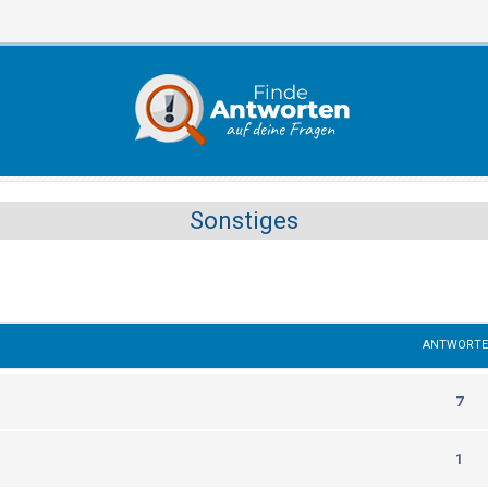
Sonstiges
ANTWORT
7
1