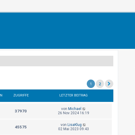
1
2
EN
ZUGRIFFE
LETZTER BEITRAG
von
Michael
37970
26 Nov 2024 16:19
von
LisaKlug
45575
02 Mai 2023 09:43