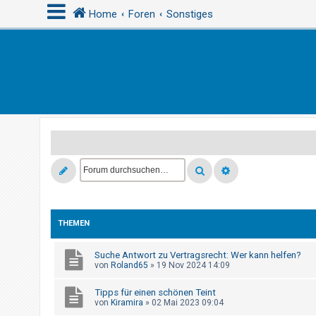
Home
Foren
Sonstiges
A
n
m
e
l
d
e
n
THEMEN
R
e
Suche Antwort zu Vertragsrecht: Wer kann helfen?
von
Roland65
»
19 Nov 2024 14:09
g
i
Tipps für einen schönen Teint
von
Kiramira
»
02 Mai 2023 09:04
s