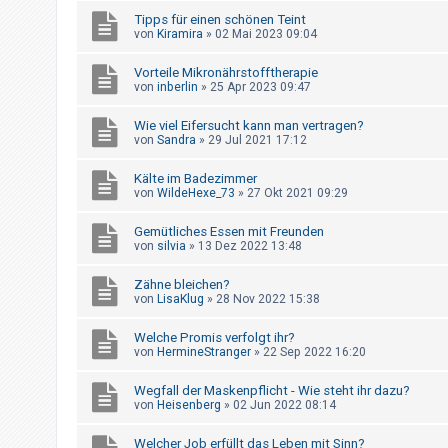
t
Tipps für einen schönen Teint
r
von
Kiramira
»
02 Mai 2023 09:04
i
Vorteile Mikronährstofftherapie
e
von
inberlin
»
25 Apr 2023 09:47
r
Wie viel Eifersucht kann man vertragen?
e
von
Sandra
»
29 Jul 2021 17:12
n
Kälte im Badezimmer
von
WildeHexe_73
»
27 Okt 2021 09:29
U
Gemütliches Essen mit Freunden
n
von
silvia
»
13 Dez 2022 13:48
b
Zähne bleichen?
e
von
LisaKlug
»
28 Nov 2022 15:38
a
Welche Promis verfolgt ihr?
n
von
HermineStranger
»
22 Sep 2022 16:20
t
w
Wegfall der Maskenpflicht - Wie steht ihr dazu?
von
Heisenberg
»
02 Jun 2022 08:14
o
r
Welcher Job erfüllt das Leben mit Sinn?