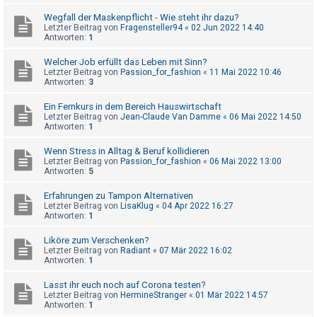
t
Wegfall der Maskenpflicht - Wie steht ihr dazu?
e
Letzter Beitrag von
Fragensteller94
«
02 Jun 2022 14:40
Antworten:
1
t
e
Welcher Job erfüllt das Leben mit Sinn?
Letzter Beitrag von
Passion_for_fashion
«
11 Mai 2022 10:46
T
Antworten:
3
h
Ein Fernkurs in dem Bereich Hauswirtschaft
e
Letzter Beitrag von
Jean-Claude Van Damme
«
06 Mai 2022 14:50
m
Antworten:
1
e
Wenn Stress in Alltag & Beruf kollidieren
n
Letzter Beitrag von
Passion_for_fashion
«
06 Mai 2022 13:00
Antworten:
5
Erfahrungen zu Tampon Alternativen
A
Letzter Beitrag von
LisaKlug
«
04 Apr 2022 16:27
Antworten:
1
k
t
Liköre zum Verschenken?
Letzter Beitrag von
Radiant
«
07 Mär 2022 16:02
i
Antworten:
1
v
Lasst ihr euch noch auf Corona testen?
e
Letzter Beitrag von
HermineStranger
«
01 Mär 2022 14:57
Antworten:
1
T