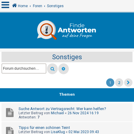
Home
Foren
Sonstiges
A
n
m
e
Sonstiges
l
d
e
n
1
2
Themen
R
e
Suche Antwort zu Vertragsrecht: Wer kann helfen?
Letzter Beitrag von
Michael
«
26 Nov 2024 16:19
g
Antworten:
7
i
Tipps für einen schönen Teint
s
Letzter Beitrag von
LisaKlug
«
02 Mai 2023 09:43