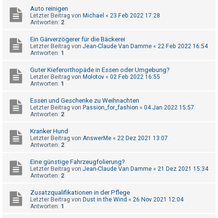
h
Auto reinigen
Letzter Beitrag von
Michael
«
23 Feb 2022 17:28
e
Antworten:
2
m
Ein Gärverzögerer für die Bäckerei
e
Letzter Beitrag von
Jean-Claude Van Damme
«
22 Feb 2022 16:54
n
Antworten:
1
Guter Kieferorthopäde in Essen oder Umgebung?
Letzter Beitrag von
Molotov
«
02 Feb 2022 16:55
Antworten:
1
S
u
Essen und Geschenke zu Weihnachten
c
Letzter Beitrag von
Passion_for_fashion
«
04 Jan 2022 15:57
Antworten:
2
h
e
Kranker Hund
Letzter Beitrag von
AnswerMe
«
22 Dez 2021 13:07
Antworten:
2
Eine günstige Fahrzeugfolierung?
F
Letzter Beitrag von
Jean-Claude Van Damme
«
21 Dez 2021 15:34
A
Antworten:
2
Q
Zusatzqualifikationen in der Pflege
Letzter Beitrag von
Dust in the Wind
«
26 Nov 2021 12:04
Antworten:
1