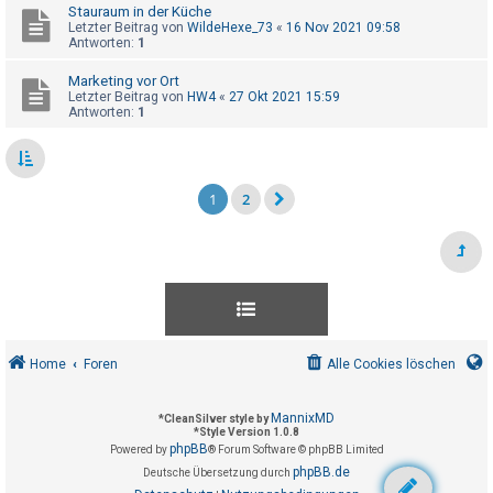
Stauraum in der Küche
Letzter Beitrag von
WildeHexe_73
«
16 Nov 2021 09:58
Antworten:
1
Marketing vor Ort
Letzter Beitrag von
HW4
«
27 Okt 2021 15:59
Antworten:
1
1
2
Home
Foren
Alle Cookies löschen
MannixMD
*
CleanSilver style by
*
Style Version 1.0.8
phpBB
Powered by
® Forum Software © phpBB Limited
phpBB.de
Deutsche Übersetzung durch