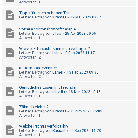
t
Antworten:
1
r
Tipps für einen schönen Teint
i
Letzter Beitrag von
Kiramira
«
02 Mai 2023 09:04
e
Vorteile Mikronährstofftherapie
r
Letzter Beitrag von
silvia
«
25 Apr 2023 09:55
Antworten:
1
e
n
Wie viel Eifersucht kann man vertragen?
Letzter Beitrag von
Lulu
«
13 Feb 2023 11:17
Antworten:
2
U
Kälte im Badezimmer
Letzter Beitrag von
Ezrael
«
13 Feb 2023 09:33
n
Antworten:
2
b
Gemütliches Essen mit Freunden
e
Letzter Beitrag von
inberlin
«
13 Dez 2022 15:13
Antworten:
1
a
n
Zähne bleichen?
t
Letzter Beitrag von
Kiramira
«
28 Nov 2022 16:02
Antworten:
1
w
o
Welche Promis verfolgt ihr?
Letzter Beitrag von
Radiant
«
22 Sep 2022 16:28
r
Antworten:
1