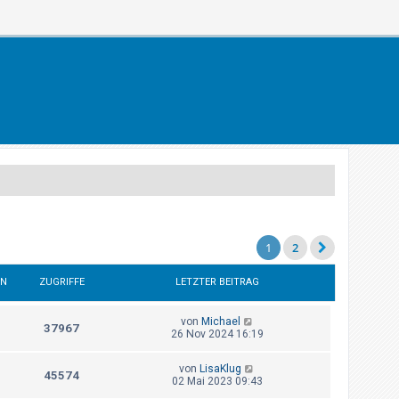
1
2
EN
ZUGRIFFE
LETZTER BEITRAG
von
Michael
37967
26 Nov 2024 16:19
von
LisaKlug
45574
02 Mai 2023 09:43