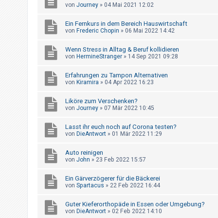
t
von
Journey
»
04 Mai 2021 12:02
e
Ein Fernkurs in dem Bereich Hauswirtschaft
t
von
Frederic Chopin
»
06 Mai 2022 14:42
e
Wenn Stress in Alltag & Beruf kollidieren
T
von
HermineStranger
»
14 Sep 2021 09:28
h
e
Erfahrungen zu Tampon Alternativen
von
Kiramira
»
04 Apr 2022 16:23
m
e
Liköre zum Verschenken?
von
Journey
»
07 Mär 2022 10:45
n
Lasst ihr euch noch auf Corona testen?
von
DieAntwort
»
01 Mär 2022 11:29
A
Auto reinigen
k
von
John
»
23 Feb 2022 15:57
t
i
Ein Gärverzögerer für die Bäckerei
von
Spartacus
»
22 Feb 2022 16:44
v
e
Guter Kieferorthopäde in Essen oder Umgebung?
von
DieAntwort
»
02 Feb 2022 14:10
T