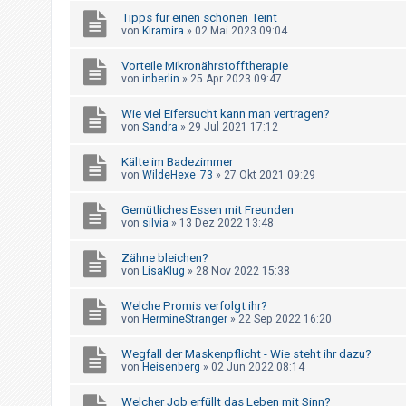
t
Tipps für einen schönen Teint
r
von
Kiramira
»
02 Mai 2023 09:04
i
Vorteile Mikronährstofftherapie
e
von
inberlin
»
25 Apr 2023 09:47
r
Wie viel Eifersucht kann man vertragen?
e
von
Sandra
»
29 Jul 2021 17:12
n
Kälte im Badezimmer
von
WildeHexe_73
»
27 Okt 2021 09:29
U
Gemütliches Essen mit Freunden
n
von
silvia
»
13 Dez 2022 13:48
b
Zähne bleichen?
e
von
LisaKlug
»
28 Nov 2022 15:38
a
Welche Promis verfolgt ihr?
n
von
HermineStranger
»
22 Sep 2022 16:20
t
w
Wegfall der Maskenpflicht - Wie steht ihr dazu?
von
Heisenberg
»
02 Jun 2022 08:14
o
r
Welcher Job erfüllt das Leben mit Sinn?