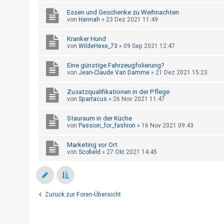
h
Essen und Geschenke zu Weihnachten
e
von
Hannah
»
23 Dez 2021 11:49
m
Kranker Hund
e
von
WildeHexe_73
»
09 Sep 2021 12:47
n
Eine günstige Fahrzeugfolierung?
von
Jean-Claude Van Damme
»
21 Dez 2021 15:23
S
Zusatzqualifikationen in der Pflege
u
von
Spartacus
»
26 Nov 2021 11:47
c
Stauraum in der Küche
h
von
Passion_for_fashion
»
16 Nov 2021 09:43
e
Marketing vor Ort
von
Scofield
»
27 Okt 2021 14:45
F
A
Q
Zurück zur Foren-Übersicht