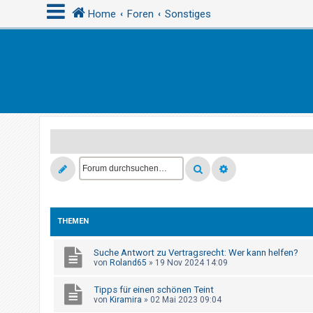
Home
Foren
Sonstiges
A
n
m
e
l
d
e
n
THEMEN
R
e
Suche Antwort zu Vertragsrecht: Wer kann helfen?
von
Roland65
»
19 Nov 2024 14:09
g
i
Tipps für einen schönen Teint
von
Kiramira
»
02 Mai 2023 09:04
s