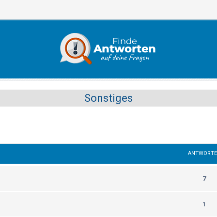
Sonstiges
ANTWORT
7
1