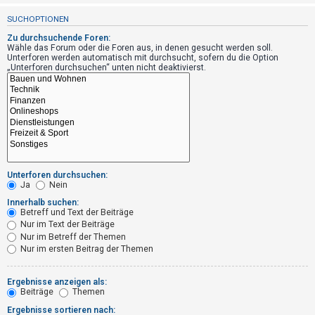
t
SUCHOPTIONEN
r
Zu durchsuchende Foren:
i
Wähle das Forum oder die Foren aus, in denen gesucht werden soll.
e
Unterforen werden automatisch mit durchsucht, sofern du die Option
„Unterforen durchsuchen“ unten nicht deaktivierst.
r
e
n
U
n
Unterforen durchsuchen:
Ja
Nein
b
Innerhalb suchen:
e
Betreff und Text der Beiträge
a
Nur im Text der Beiträge
Nur im Betreff der Themen
n
Nur im ersten Beitrag der Themen
t
w
Ergebnisse anzeigen als:
o
Beiträge
Themen
r
Ergebnisse sortieren nach: