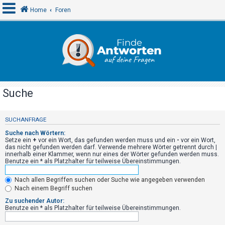
Home
Foren
A
n
m
e
Suche
l
d
SUCHANFRAGE
e
Suche nach Wörtern:
n
Setze ein
+
vor ein Wort, das gefunden werden muss und ein
-
vor ein Wort,
das nicht gefunden werden darf. Verwende mehrere Wörter getrennt durch
|
innerhalb einer Klammer, wenn nur eines der Wörter gefunden werden muss.
Benutze ein * als Platzhalter für teilweise Übereinstimmungen.
R
Nach allen Begriffen suchen oder Suche wie angegeben verwenden
e
Nach einem Begriff suchen
g
Zu suchender Autor:
i
Benutze ein * als Platzhalter für teilweise Übereinstimmungen.
s