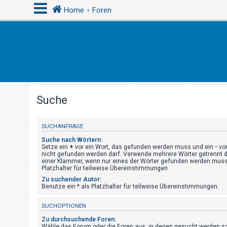
Home
Foren
A
n
m
e
Suche
l
d
e
SUCHANFRAGE
n
Suche nach Wörtern:
Setze ein
+
vor ein Wort, das gefunden werden muss und ein
-
vor
nicht gefunden werden darf. Verwende mehrere Wörter getrennt 
einer Klammer, wenn nur eines der Wörter gefunden werden muss.
Platzhalter für teilweise Übereinstimmungen.
R
Zu suchender Autor:
e
Benutze ein * als Platzhalter für teilweise Übereinstimmungen.
g
SUCHOPTIONEN
i
s
Zu durchsuchende Foren:
Wähle das Forum oder die Foren aus, in denen gesucht werden sol