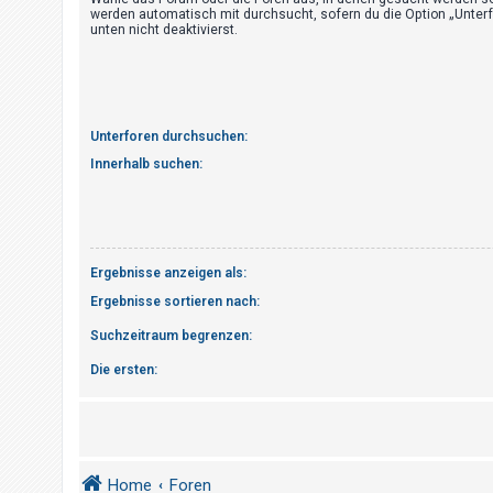
t
werden automatisch mit durchsucht, sofern du die Option „Unter
unten nicht deaktivierst.
r
i
e
r
Unterforen durchsuchen:
e
Innerhalb suchen:
n
U
n
Ergebnisse anzeigen als:
b
Ergebnisse sortieren nach:
e
Suchzeitraum begrenzen:
a
Die ersten:
n
t
w
o
r
Home
Foren