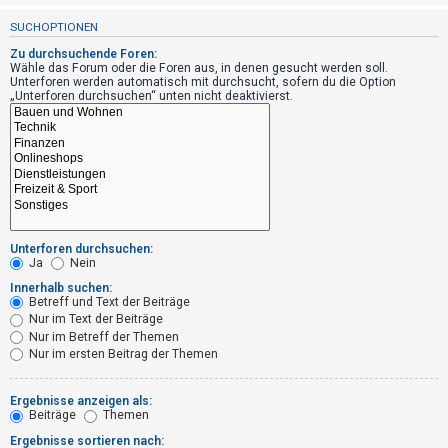
t
SUCHOPTIONEN
r
Zu durchsuchende Foren:
i
Wähle das Forum oder die Foren aus, in denen gesucht werden soll.
e
Unterforen werden automatisch mit durchsucht, sofern du die Option
„Unterforen durchsuchen“ unten nicht deaktivierst.
r
e
n
U
n
Unterforen durchsuchen:
Ja
Nein
b
Innerhalb suchen:
e
Betreff und Text der Beiträge
a
Nur im Text der Beiträge
Nur im Betreff der Themen
n
Nur im ersten Beitrag der Themen
t
w
Ergebnisse anzeigen als:
o
Beiträge
Themen
r
Ergebnisse sortieren nach: