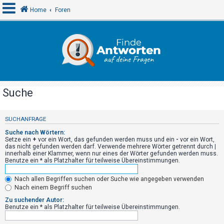
Home
Foren
A
n
m
e
Suche
l
d
SUCHANFRAGE
e
Suche nach Wörtern:
n
Setze ein
+
vor ein Wort, das gefunden werden muss und ein
-
vor ein Wort,
das nicht gefunden werden darf. Verwende mehrere Wörter getrennt durch
|
innerhalb einer Klammer, wenn nur eines der Wörter gefunden werden muss.
Benutze ein * als Platzhalter für teilweise Übereinstimmungen.
R
Nach allen Begriffen suchen oder Suche wie angegeben verwenden
e
Nach einem Begriff suchen
g
Zu suchender Autor:
i
Benutze ein * als Platzhalter für teilweise Übereinstimmungen.
s