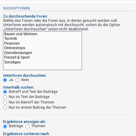
t
SUCHOPTIONEN
r
Zu durchsuchende Foren:
i
Wähle das Forum oder die Foren aus, in denen gesucht werden soll.
e
Unterforen werden automatisch mit durchsucht, sofern du die Option
„Unterforen durchsuchen“ unten nicht deaktivierst.
r
e
n
U
n
Unterforen durchsuchen:
Ja
Nein
b
Innerhalb suchen:
e
Betreff und Text der Beiträge
a
Nur im Text der Beiträge
Nur im Betreff der Themen
n
Nur im ersten Beitrag der Themen
t
w
Ergebnisse anzeigen als:
o
Beiträge
Themen
r
Ergebnisse sortieren nach: