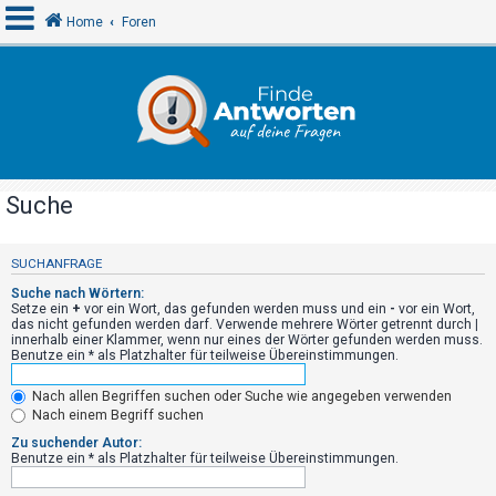
Home
Foren
A
n
m
e
Suche
l
d
SUCHANFRAGE
e
Suche nach Wörtern:
n
Setze ein
+
vor ein Wort, das gefunden werden muss und ein
-
vor ein Wort,
das nicht gefunden werden darf. Verwende mehrere Wörter getrennt durch
|
innerhalb einer Klammer, wenn nur eines der Wörter gefunden werden muss.
Benutze ein * als Platzhalter für teilweise Übereinstimmungen.
R
Nach allen Begriffen suchen oder Suche wie angegeben verwenden
e
Nach einem Begriff suchen
g
Zu suchender Autor:
i
Benutze ein * als Platzhalter für teilweise Übereinstimmungen.
s