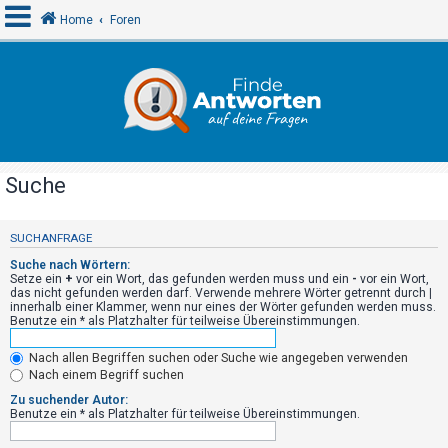
Home
Foren
A
n
m
e
Suche
l
d
SUCHANFRAGE
e
Suche nach Wörtern:
n
Setze ein
+
vor ein Wort, das gefunden werden muss und ein
-
vor ein Wort,
das nicht gefunden werden darf. Verwende mehrere Wörter getrennt durch
|
innerhalb einer Klammer, wenn nur eines der Wörter gefunden werden muss.
Benutze ein * als Platzhalter für teilweise Übereinstimmungen.
R
Nach allen Begriffen suchen oder Suche wie angegeben verwenden
e
Nach einem Begriff suchen
g
Zu suchender Autor:
i
Benutze ein * als Platzhalter für teilweise Übereinstimmungen.
s