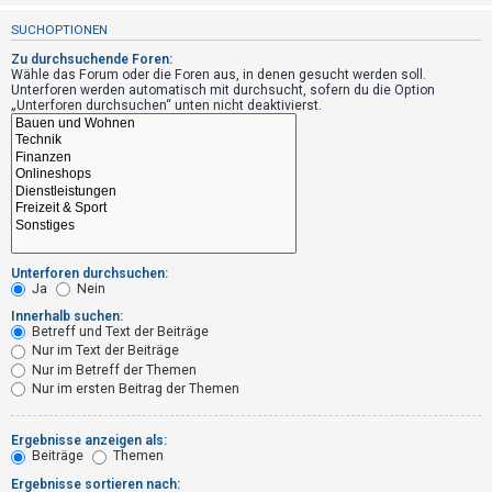
t
SUCHOPTIONEN
r
Zu durchsuchende Foren:
i
Wähle das Forum oder die Foren aus, in denen gesucht werden soll.
e
Unterforen werden automatisch mit durchsucht, sofern du die Option
„Unterforen durchsuchen“ unten nicht deaktivierst.
r
e
n
U
n
Unterforen durchsuchen:
Ja
Nein
b
Innerhalb suchen:
e
Betreff und Text der Beiträge
a
Nur im Text der Beiträge
Nur im Betreff der Themen
n
Nur im ersten Beitrag der Themen
t
w
Ergebnisse anzeigen als:
o
Beiträge
Themen
r
Ergebnisse sortieren nach: