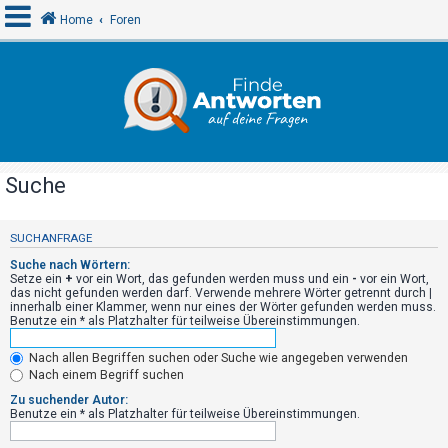
Home
Foren
A
n
m
e
Suche
l
d
SUCHANFRAGE
e
Suche nach Wörtern:
n
Setze ein
+
vor ein Wort, das gefunden werden muss und ein
-
vor ein Wort,
das nicht gefunden werden darf. Verwende mehrere Wörter getrennt durch
|
innerhalb einer Klammer, wenn nur eines der Wörter gefunden werden muss.
Benutze ein * als Platzhalter für teilweise Übereinstimmungen.
R
Nach allen Begriffen suchen oder Suche wie angegeben verwenden
e
Nach einem Begriff suchen
g
Zu suchender Autor:
i
Benutze ein * als Platzhalter für teilweise Übereinstimmungen.
s