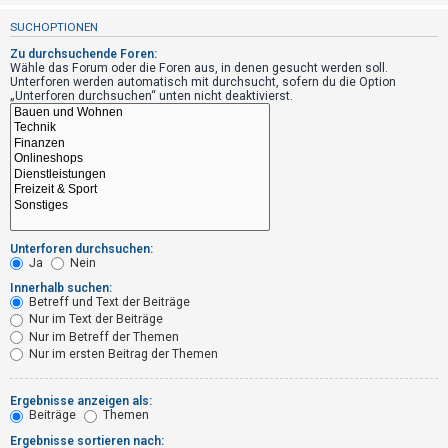
t
SUCHOPTIONEN
r
Zu durchsuchende Foren:
i
Wähle das Forum oder die Foren aus, in denen gesucht werden soll.
e
Unterforen werden automatisch mit durchsucht, sofern du die Option
„Unterforen durchsuchen“ unten nicht deaktivierst.
r
e
n
U
n
Unterforen durchsuchen:
Ja
Nein
b
Innerhalb suchen:
e
Betreff und Text der Beiträge
a
Nur im Text der Beiträge
Nur im Betreff der Themen
n
Nur im ersten Beitrag der Themen
t
w
Ergebnisse anzeigen als:
o
Beiträge
Themen
r
Ergebnisse sortieren nach: