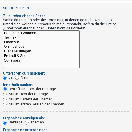
t
SUCHOPTIONEN
r
Zu durchsuchende Foren:
i
Wähle das Forum oder die Foren aus, in denen gesucht werden soll.
e
Unterforen werden automatisch mit durchsucht, sofern du die Option
„Unterforen durchsuchen“ unten nicht deaktivierst.
r
e
n
U
n
Unterforen durchsuchen:
Ja
Nein
b
Innerhalb suchen:
e
Betreff und Text der Beiträge
a
Nur im Text der Beiträge
Nur im Betreff der Themen
n
Nur im ersten Beitrag der Themen
t
w
Ergebnisse anzeigen als:
o
Beiträge
Themen
r
Ergebnisse sortieren nach: