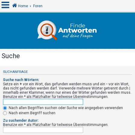
Home
Foren
A
n
m
e
Suche
l
d
SUCHANFRAGE
e
Suche nach Wörtern:
n
Setze ein
+
vor ein Wort, das gefunden werden muss und ein
-
vor ein Wort,
das nicht gefunden werden darf. Verwende mehrere Wörter getrennt durch
|
innerhalb einer Klammer, wenn nur eines der Wörter gefunden werden muss.
Benutze ein * als Platzhalter für teilweise Übereinstimmungen.
R
Nach allen Begriffen suchen oder Suche wie angegeben verwenden
e
Nach einem Begriff suchen
g
Zu suchender Autor:
i
Benutze ein * als Platzhalter für teilweise Übereinstimmungen.
s