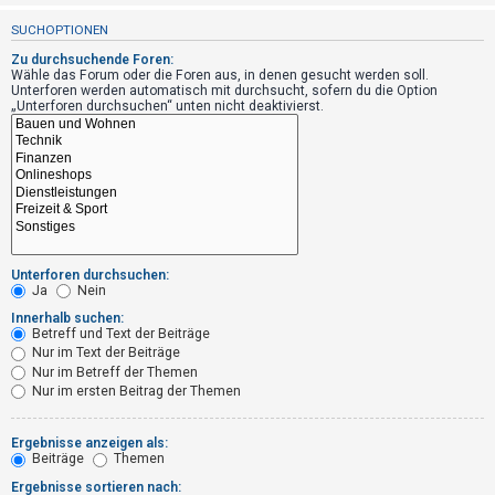
t
SUCHOPTIONEN
r
Zu durchsuchende Foren:
i
Wähle das Forum oder die Foren aus, in denen gesucht werden soll.
e
Unterforen werden automatisch mit durchsucht, sofern du die Option
„Unterforen durchsuchen“ unten nicht deaktivierst.
r
e
n
U
n
Unterforen durchsuchen:
Ja
Nein
b
Innerhalb suchen:
e
Betreff und Text der Beiträge
a
Nur im Text der Beiträge
Nur im Betreff der Themen
n
Nur im ersten Beitrag der Themen
t
w
Ergebnisse anzeigen als:
o
Beiträge
Themen
r
Ergebnisse sortieren nach: