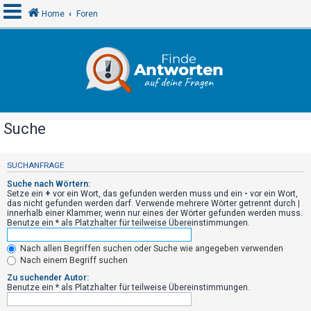
Home
Foren
A
n
m
e
Suche
l
d
SUCHANFRAGE
e
Suche nach Wörtern:
n
Setze ein
+
vor ein Wort, das gefunden werden muss und ein
-
vor ein Wort,
das nicht gefunden werden darf. Verwende mehrere Wörter getrennt durch
|
innerhalb einer Klammer, wenn nur eines der Wörter gefunden werden muss.
Benutze ein * als Platzhalter für teilweise Übereinstimmungen.
R
Nach allen Begriffen suchen oder Suche wie angegeben verwenden
e
Nach einem Begriff suchen
g
Zu suchender Autor:
i
Benutze ein * als Platzhalter für teilweise Übereinstimmungen.
s