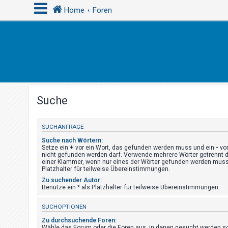
Home
Foren
A
n
m
e
Suche
l
d
e
SUCHANFRAGE
n
Suche nach Wörtern:
Setze ein
+
vor ein Wort, das gefunden werden muss und ein
-
vor
nicht gefunden werden darf. Verwende mehrere Wörter getrennt 
einer Klammer, wenn nur eines der Wörter gefunden werden muss.
Platzhalter für teilweise Übereinstimmungen.
R
Zu suchender Autor:
e
Benutze ein * als Platzhalter für teilweise Übereinstimmungen.
g
SUCHOPTIONEN
i
s
Zu durchsuchende Foren:
Wähle das Forum oder die Foren aus, in denen gesucht werden sol