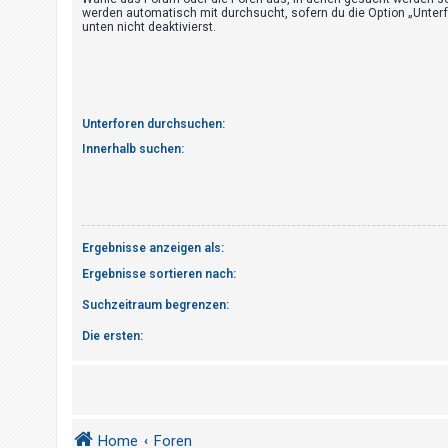
t
werden automatisch mit durchsucht, sofern du die Option „Unter
unten nicht deaktivierst.
r
i
e
r
Unterforen durchsuchen:
e
Innerhalb suchen:
n
U
n
Ergebnisse anzeigen als:
b
Ergebnisse sortieren nach:
e
Suchzeitraum begrenzen:
a
Die ersten:
n
t
w
o
r
Home
Foren