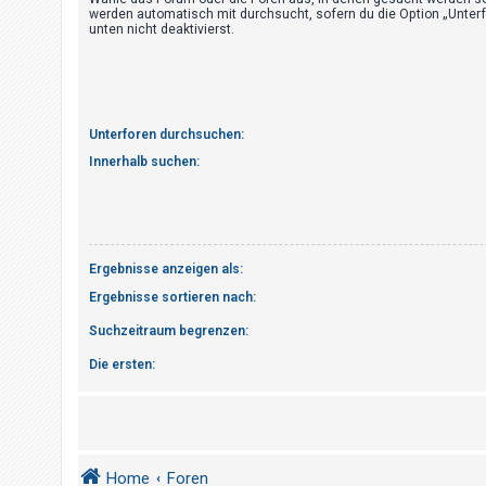
t
werden automatisch mit durchsucht, sofern du die Option „Unter
unten nicht deaktivierst.
r
i
e
r
Unterforen durchsuchen:
e
Innerhalb suchen:
n
U
n
Ergebnisse anzeigen als:
b
Ergebnisse sortieren nach:
e
Suchzeitraum begrenzen:
a
Die ersten:
n
t
w
o
r
Home
Foren