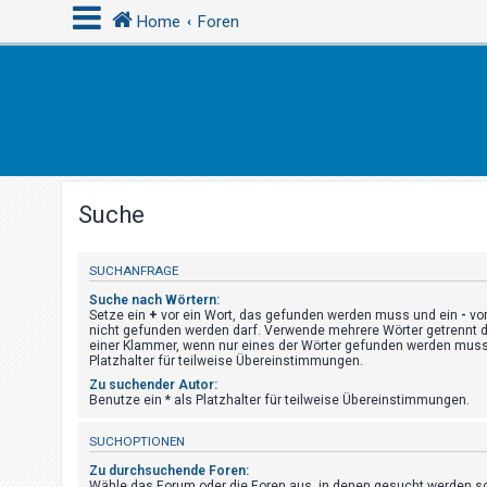
Home
Foren
A
n
m
e
Suche
l
d
e
SUCHANFRAGE
n
Suche nach Wörtern:
Setze ein
+
vor ein Wort, das gefunden werden muss und ein
-
vor
nicht gefunden werden darf. Verwende mehrere Wörter getrennt 
einer Klammer, wenn nur eines der Wörter gefunden werden muss.
Platzhalter für teilweise Übereinstimmungen.
R
Zu suchender Autor:
e
Benutze ein * als Platzhalter für teilweise Übereinstimmungen.
g
SUCHOPTIONEN
i
s
Zu durchsuchende Foren:
Wähle das Forum oder die Foren aus, in denen gesucht werden sol