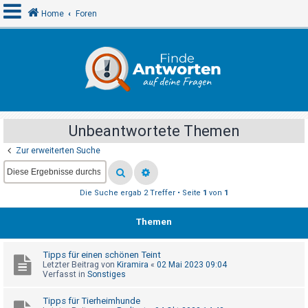
Home
Foren
A
n
m
e
Unbeantwortete Themen
l
Zur erweiterten Suche
d
e
n
Die Suche ergab 2 Treffer • Seite
1
von
1
Themen
R
e
Tipps für einen schönen Teint
g
Letzter Beitrag von
Kiramira
«
02 Mai 2023 09:04
Verfasst in
Sonstiges
i
s
Tipps für Tierheimhunde