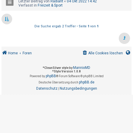
Letzter Beitrag von
Radiant
«
04 Okt 2022 14:42
t
Verfasst in
Freizeit & Sport
r
i
e
Die Suche ergab 2 Treffer • Seite
1
von
1
r
e
n
Home
Foren
Alle Cookies löschen
U
MannixMD
*
CleanSilver style by
n
*
Style Version 1.0.8
phpBB
Powered by
® Forum Software © phpBB Limited
b
phpBB.de
Deutsche Übersetzung durch
e
Datenschutz
Nutzungsbedingungen
|
a
n
t
w
o
r