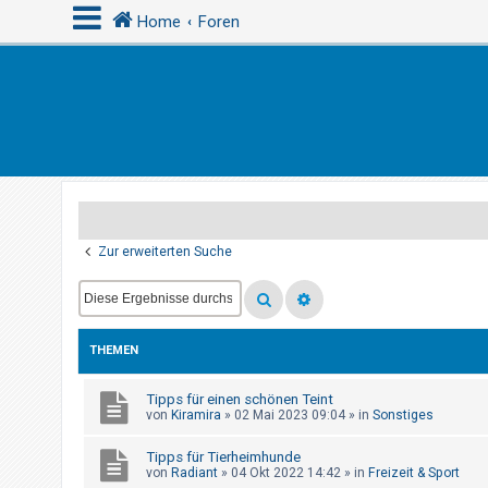
Home
Foren
A
n
m
e
l
d
Zur erweiterten Suche
e
n
THEMEN
R
e
Tipps für einen schönen Teint
von
Kiramira
»
02 Mai 2023 09:04
» in
Sonstiges
g
i
Tipps für Tierheimhunde
s
von
Radiant
»
04 Okt 2022 14:42
» in
Freizeit & Sport