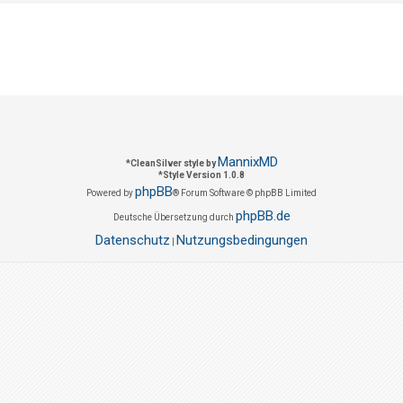
MannixMD
*
CleanSilver style by
*
Style Version 1.0.8
phpBB
Powered by
® Forum Software © phpBB Limited
phpBB.de
Deutsche Übersetzung durch
Datenschutz
Nutzungsbedingungen
|