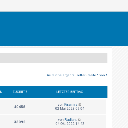
Die Suche ergab 2 Treffer • Seite
1
von
1
EN
ZUGRIFFE
LETZTER BEITRAG
von
Kiramira
40458
02 Mai 2023 09:04
von
Radiant
33092
04 Okt 2022 14:42