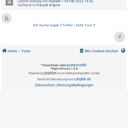
Letzter Beitrag von
Radiant
«
04 Okt 2022 14:42
t
Verfasst in
Freizeit & Sport
r
i
e
Die Suche ergab 2 Treffer • Seite
1
von
1
r
e
n
Home
Foren
Alle Cookies löschen
U
MannixMD
*
CleanSilver style by
n
*
Style Version 1.0.8
phpBB
Powered by
® Forum Software © phpBB Limited
b
phpBB.de
Deutsche Übersetzung durch
e
Datenschutz
Nutzungsbedingungen
|
a
n
t
w
o
r