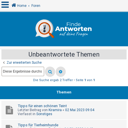
Home
Foren
A
n
m
e
Unbeantwortete Themen
l
Zur erweiterten Suche
d
e
n
Die Suche ergab 2 Treffer • Seite
1
von
1
Themen
R
e
Tipps für einen schönen Teint
g
Letzter Beitrag von
Kiramira
«
02 Mai 2023 09:04
Verfasst in
Sonstiges
i
s
Tipps für Tierheimhunde