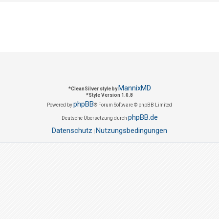
MannixMD
*
CleanSilver style by
*
Style Version 1.0.8
phpBB
Powered by
® Forum Software © phpBB Limited
phpBB.de
Deutsche Übersetzung durch
Datenschutz
Nutzungsbedingungen
|