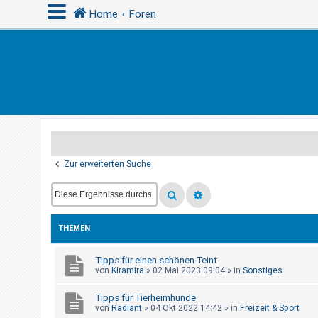
Home
Foren
A
n
m
e
l
d
Zur erweiterten Suche
e
n
THEMEN
R
e
Tipps für einen schönen Teint
von
Kiramira
»
02 Mai 2023 09:04
» in
Sonstiges
g
i
Tipps für Tierheimhunde
s
von
Radiant
»
04 Okt 2022 14:42
» in
Freizeit & Sport