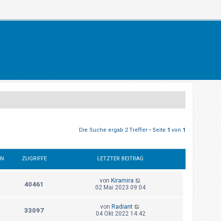
Die Suche ergab 2 Treffer • Seite
1
von
1
EN
ZUGRIFFE
LETZTER BEITRAG
von
Kiramira
40461
02 Mai 2023 09:04
von
Radiant
33097
04 Okt 2022 14:42