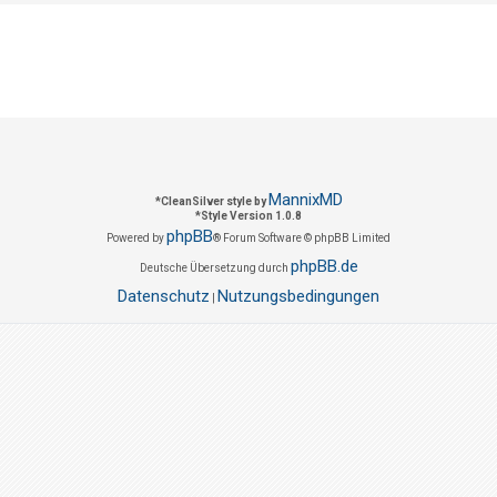
MannixMD
*
CleanSilver style by
*
Style Version 1.0.8
phpBB
Powered by
® Forum Software © phpBB Limited
phpBB.de
Deutsche Übersetzung durch
Datenschutz
Nutzungsbedingungen
|