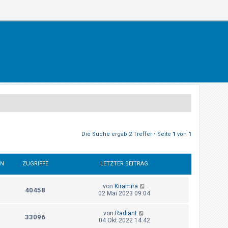
Die Suche ergab 2 Treffer • Seite
1
von
1
EN
ZUGRIFFE
LETZTER BEITRAG
von
Kiramira
40458
02 Mai 2023 09:04
von
Radiant
33096
04 Okt 2022 14:42