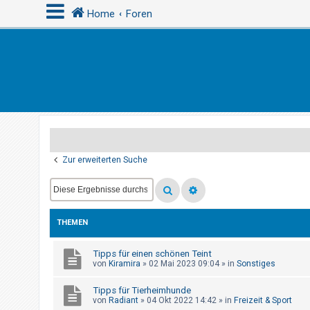
Home
Foren
A
n
m
e
l
d
Zur erweiterten Suche
e
n
THEMEN
R
e
Tipps für einen schönen Teint
von
Kiramira
»
02 Mai 2023 09:04
» in
Sonstiges
g
i
Tipps für Tierheimhunde
s
von
Radiant
»
04 Okt 2022 14:42
» in
Freizeit & Sport