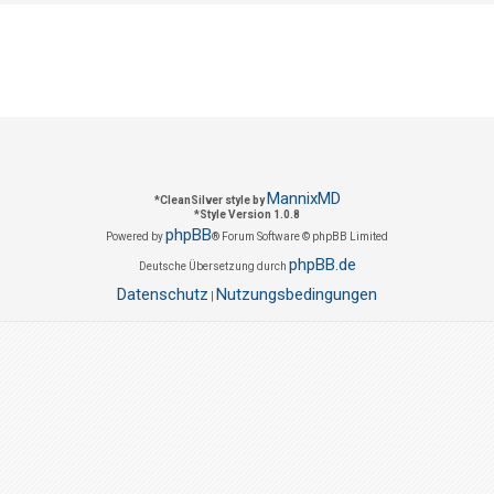
MannixMD
*
CleanSilver style by
*
Style Version 1.0.8
phpBB
Powered by
® Forum Software © phpBB Limited
phpBB.de
Deutsche Übersetzung durch
Datenschutz
Nutzungsbedingungen
|