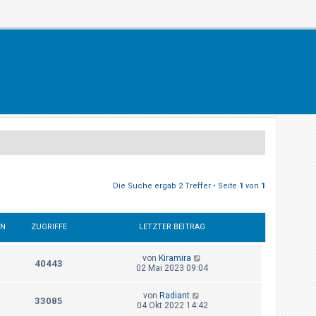
Die Suche ergab 2 Treffer • Seite
1
von
1
EN
ZUGRIFFE
LETZTER BEITRAG
von
Kiramira
40443
02 Mai 2023 09:04
von
Radiant
33085
04 Okt 2022 14:42