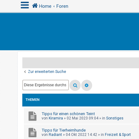
Home
Foren
A
n
m
e
l
d
Zur erweiterten Suche
e
n
THEMEN
R
e
Tipps für einen schönen Teint
von
Kiramira
»
02 Mai 2023 09:04
» in
Sonstiges
g
i
Tipps für Tierheimhunde
s
von
Radiant
»
04 Okt 2022 14:42
» in
Freizeit & Sport