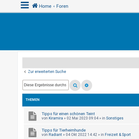
Home
Foren
A
n
m
e
l
d
Zur erweiterten Suche
e
n
THEMEN
R
e
Tipps für einen schönen Teint
von
Kiramira
»
02 Mai 2023 09:04
» in
Sonstiges
g
i
Tipps für Tierheimhunde
s
von
Radiant
»
04 Okt 2022 14:42
» in
Freizeit & Sport