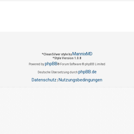
MannixMD
*
CleanSilver style by
*
Style Version 1.0.8
phpBB
Powered by
® Forum Software © phpBB Limited
phpBB.de
Deutsche Übersetzung durch
Datenschutz
Nutzungsbedingungen
|