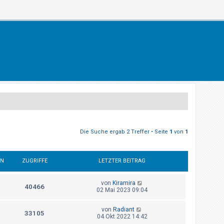
Die Suche ergab 2 Treffer • Seite
1
von
1
EN
ZUGRIFFE
LETZTER BEITRAG
von
Kiramira
40466
02 Mai 2023 09:04
von
Radiant
33105
04 Okt 2022 14:42