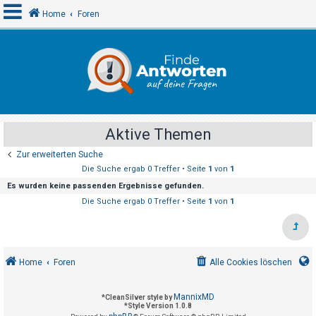
Home
Foren
A
n
m
e
Aktive Themen
l
Zur erweiterten Suche
d
Die Suche ergab 0 Treffer • Seite
1
von
1
e
Es wurden keine passenden Ergebnisse gefunden.
n
Die Suche ergab 0 Treffer • Seite
1
von
1
R
e
Home
Foren
Alle Cookies löschen
g
i
MannixMD
*
CleanSilver style by
s
*
Style Version 1.0.8