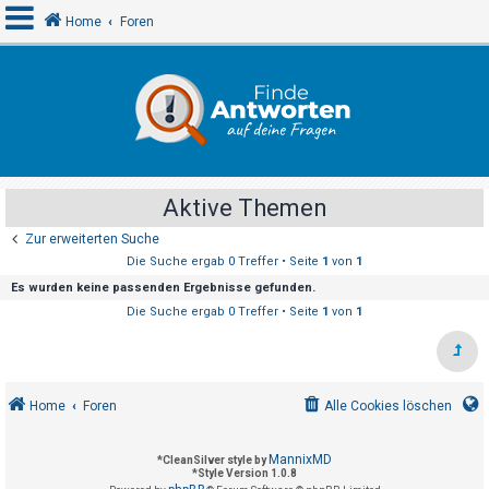
Home
Foren
A
n
m
e
Aktive Themen
l
Zur erweiterten Suche
d
Die Suche ergab 0 Treffer • Seite
1
von
1
e
Es wurden keine passenden Ergebnisse gefunden.
n
Die Suche ergab 0 Treffer • Seite
1
von
1
R
e
Home
Foren
Alle Cookies löschen
g
i
MannixMD
*
CleanSilver style by
s
*
Style Version 1.0.8