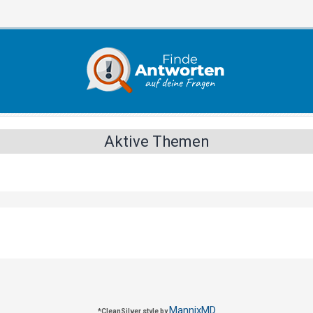
Aktive Themen
MannixMD
*
CleanSilver style by