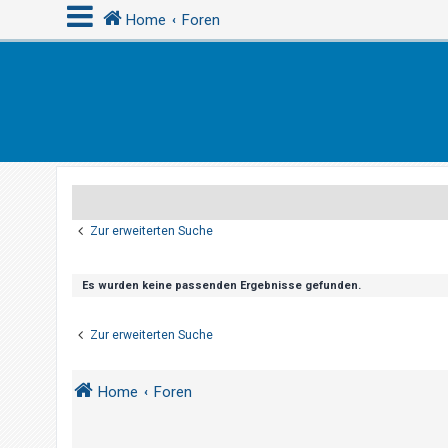
Home
Foren
A
n
m
e
l
d
Zur erweiterten Suche
e
n
Es wurden keine passenden Ergebnisse gefunden.
R
Zur erweiterten Suche
e
g
Home
Foren
i
s