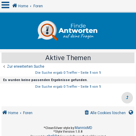
Home
Foren
A
n
m
e
Aktive Themen
l
Zur erweiterten Suche
d
Die Suche ergab 0 Treffer • Seite
1
von
1
e
Es wurden keine passenden Ergebnisse gefunden.
n
Die Suche ergab 0 Treffer • Seite
1
von
1
R
e
Home
Foren
Alle Cookies löschen
g
i
MannixMD
*
CleanSilver style by
s
*
Style Version 1.0.8