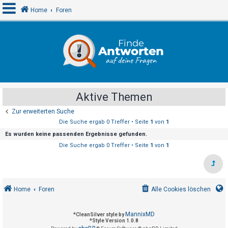
Home
Foren
A
n
m
e
Aktive Themen
l
Zur erweiterten Suche
d
Die Suche ergab 0 Treffer • Seite
1
von
1
e
Es wurden keine passenden Ergebnisse gefunden.
n
Die Suche ergab 0 Treffer • Seite
1
von
1
R
e
Home
Foren
Alle Cookies löschen
g
i
MannixMD
*
CleanSilver style by
s
*
Style Version 1.0.8