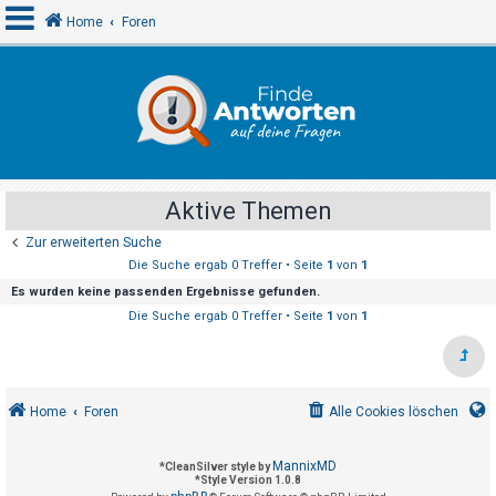
Home
Foren
A
n
m
e
Aktive Themen
l
Zur erweiterten Suche
d
Die Suche ergab 0 Treffer • Seite
1
von
1
e
Es wurden keine passenden Ergebnisse gefunden.
n
Die Suche ergab 0 Treffer • Seite
1
von
1
R
e
Home
Foren
Alle Cookies löschen
g
i
MannixMD
*
CleanSilver style by
s
*
Style Version 1.0.8