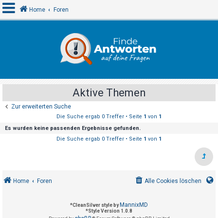
Home
Foren
A
n
m
e
Aktive Themen
l
Zur erweiterten Suche
d
Die Suche ergab 0 Treffer • Seite
1
von
1
e
Es wurden keine passenden Ergebnisse gefunden.
n
Die Suche ergab 0 Treffer • Seite
1
von
1
R
e
Home
Foren
Alle Cookies löschen
g
i
MannixMD
*
CleanSilver style by
s
*
Style Version 1.0.8