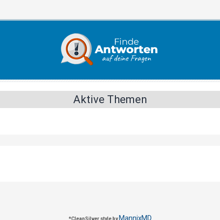
Aktive Themen
MannixMD
*
CleanSilver style by