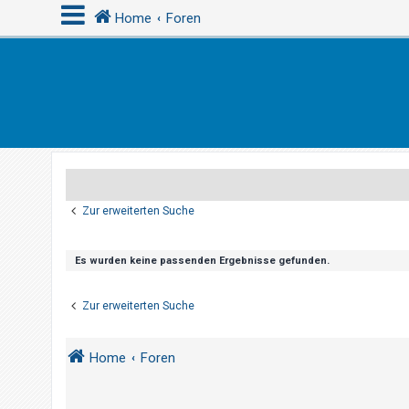
Home
Foren
A
n
m
e
l
d
Zur erweiterten Suche
e
n
Es wurden keine passenden Ergebnisse gefunden.
R
Zur erweiterten Suche
e
g
Home
Foren
i
s