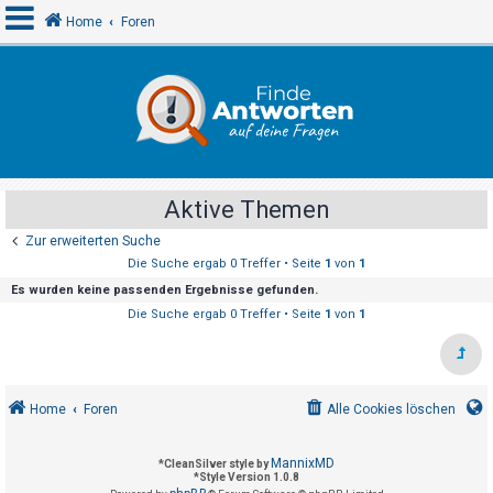
Home
Foren
A
n
m
e
Aktive Themen
l
Zur erweiterten Suche
d
Die Suche ergab 0 Treffer • Seite
1
von
1
e
Es wurden keine passenden Ergebnisse gefunden.
n
Die Suche ergab 0 Treffer • Seite
1
von
1
R
e
Home
Foren
Alle Cookies löschen
g
i
MannixMD
*
CleanSilver style by
s
*
Style Version 1.0.8