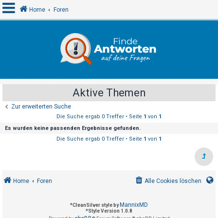
Home
Foren
A
n
m
e
Aktive Themen
l
Zur erweiterten Suche
d
Die Suche ergab 0 Treffer • Seite
1
von
1
e
Es wurden keine passenden Ergebnisse gefunden.
n
Die Suche ergab 0 Treffer • Seite
1
von
1
R
e
Home
Foren
Alle Cookies löschen
g
i
MannixMD
*
CleanSilver style by
s
*
Style Version 1.0.8