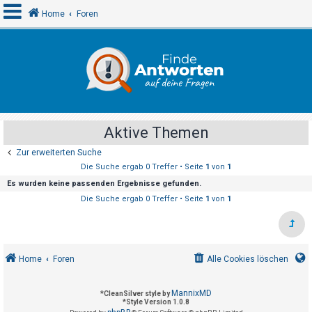
Home
Foren
A
n
m
e
Aktive Themen
l
Zur erweiterten Suche
d
Die Suche ergab 0 Treffer • Seite
1
von
1
e
Es wurden keine passenden Ergebnisse gefunden.
n
Die Suche ergab 0 Treffer • Seite
1
von
1
R
e
Home
Foren
Alle Cookies löschen
g
i
MannixMD
*
CleanSilver style by
s
*
Style Version 1.0.8