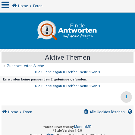
Home
Foren
A
n
m
e
Aktive Themen
l
Zur erweiterten Suche
d
Die Suche ergab 0 Treffer • Seite
1
von
1
e
Es wurden keine passenden Ergebnisse gefunden.
n
Die Suche ergab 0 Treffer • Seite
1
von
1
R
e
Home
Foren
Alle Cookies löschen
g
i
MannixMD
*
CleanSilver style by
s
*
Style Version 1.0.8