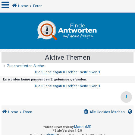
Home
Foren
A
n
m
e
Aktive Themen
l
Zur erweiterten Suche
d
Die Suche ergab 0 Treffer • Seite
1
von
1
e
Es wurden keine passenden Ergebnisse gefunden.
n
Die Suche ergab 0 Treffer • Seite
1
von
1
R
e
Home
Foren
Alle Cookies löschen
g
i
MannixMD
*
CleanSilver style by
s
*
Style Version 1.0.8