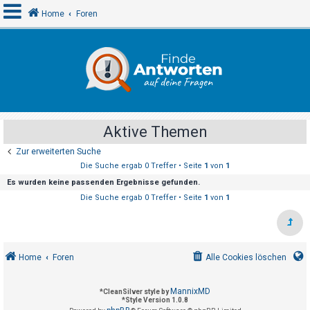
Home
Foren
A
n
m
e
Aktive Themen
l
Zur erweiterten Suche
d
Die Suche ergab 0 Treffer • Seite
1
von
1
e
Es wurden keine passenden Ergebnisse gefunden.
n
Die Suche ergab 0 Treffer • Seite
1
von
1
R
e
Home
Foren
Alle Cookies löschen
g
i
MannixMD
*
CleanSilver style by
s
*
Style Version 1.0.8