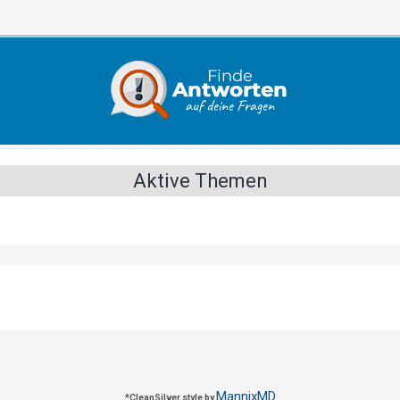
Aktive Themen
MannixMD
*
CleanSilver style by