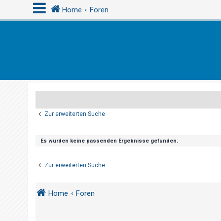
Home
Foren
A
n
m
e
l
d
Zur erweiterten Suche
e
n
Es wurden keine passenden Ergebnisse gefunden.
R
Zur erweiterten Suche
e
g
Home
Foren
i
s