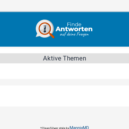
Aktive Themen
MannixMD
*
CleanSilver style by