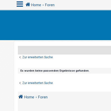
Home
Foren
A
n
m
e
l
d
Zur erweiterten Suche
e
n
Es wurden keine passenden Ergebnisse gefunden.
R
Zur erweiterten Suche
e
g
Home
Foren
i
s