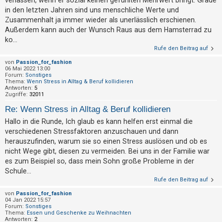
verlassen, wenn er sozial keinen gefühlten Mehrwert bringt. Grade
t
in den letzten Jahren sind uns menschliche Werte und
r
Zusammenhalt ja immer wieder als unerlässlich erschienen.
i
Außerdem kann auch der Wunsch Raus aus dem Hamsterrad zu
e
ko...
Rufe den Beitrag auf
r
von
Passion_for_fashion
e
06 Mai 2022 13:00
n
Forum:
Sonstiges
Thema:
Wenn Stress in Alltag & Beruf kollidieren
Antworten:
5
Zugriffe:
32011
U
Re: Wenn Stress in Alltag & Beruf kollidieren
n
Hallo in die Runde, Ich glaub es kann helfen erst einmal die
verschiedenen Stressfaktoren anzuschauen und dann
b
herauszufinden, warum sie so einen Stress auslösen und ob es
e
nicht Wege gibt, diesen zu vermeiden. Bei uns in der Familie war
a
es zum Beispiel so, dass mein Sohn große Probleme in der
n
Schule...
t
Rufe den Beitrag auf
w
von
Passion_for_fashion
04 Jan 2022 15:57
o
Forum:
Sonstiges
Thema:
Essen und Geschenke zu Weihnachten
r
Antworten:
2