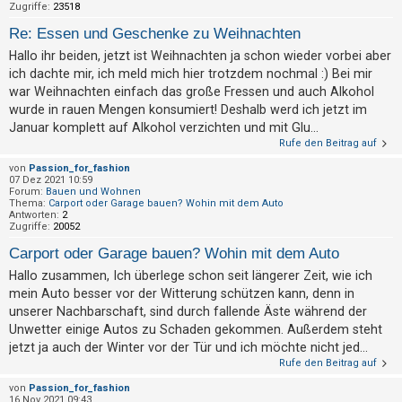
Zugriffe:
23518
t
e
Re: Essen und Geschenke zu Weihnachten
t
Hallo ihr beiden, jetzt ist Weihnachten ja schon wieder vorbei aber
e
ich dachte mir, ich meld mich hier trotzdem nochmal :) Bei mir
war Weihnachten einfach das große Fressen und auch Alkohol
T
wurde in rauen Mengen konsumiert! Deshalb werd ich jetzt im
h
Januar komplett auf Alkohol verzichten und mit Glu...
e
Rufe den Beitrag auf
m
von
Passion_for_fashion
e
07 Dez 2021 10:59
Forum:
Bauen und Wohnen
n
Thema:
Carport oder Garage bauen? Wohin mit dem Auto
Antworten:
2
Zugriffe:
20052
Carport oder Garage bauen? Wohin mit dem Auto
A
Hallo zusammen, Ich überlege schon seit längerer Zeit, wie ich
k
mein Auto besser vor der Witterung schützen kann, denn in
t
unserer Nachbarschaft, sind durch fallende Äste während der
i
Unwetter einige Autos zu Schaden gekommen. Außerdem steht
jetzt ja auch der Winter vor der Tür und ich möchte nicht jed...
v
Rufe den Beitrag auf
e
von
Passion_for_fashion
T
16 Nov 2021 09:43