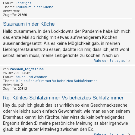
h
Forum:
Sonstiges
Thema:
Stauraum in der Küche
e
Antworten:
1
Zugriffe:
21860
m
Stauraum in der Küche
e
Hallo zusammen, In den Lockdowns der Pandemie habe ich mich
n
das erste Mal so richtig mit etwas aufwendigerem Kochen
auseinandergesetzt. Als es keine Möglichkeit gab, in meinen
Lieblingsrestaurants zu essen, dachte ich mir, dass ich jetzt wohl
S
selbst lernen muss, meine Leibgerichte zu kochen. Nach un...
u
Rufe den Beitrag auf
c
von
Passion_for_fashion
26 Okt 2021 14:42
h
Forum:
Bauen und Wohnen
e
Thema:
Kühles Schlafzimmer Vs beheiztes Schlafzimmer
Antworten:
2
Zugriffe:
20812
Re: Kühles Schlafzimmer Vs beheiztes Schlafzimmer
F
Hey du, puh ich glaub das ist wirklich so eine Geschmackssache
A
oder vielleicht auch einfach Gewohnheit, wie man es von seinem
Q
Elternhaus kennt! Ich fürchte, hier wirst du kein befriedigendes
Ergebnis finden :D meine persönliche Meinung ist aber irgendwie
glaub ich ein guter Mittelweg zwischen den Ex...
Rufe den Beitrag auf