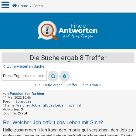
Home
Foren
A
n
m
e
Die Suche ergab 8 Treffer
l
Zur erweiterten Suche
d
e
n
Die Suche ergab 8 Treffer • Seite
1
von
1
von
Passion_for_fashion
11 Mai 2022 10:46
R
Forum:
Sonstiges
Thema:
Welcher Job erfüllt das Leben mit Sinn?
e
Antworten:
3
Zugriffe:
24734
g
Re: Welcher Job erfüllt das Leben mit Sinn?
i
Hallo zusammen :) Ich kann den Impuls gut verstehen, den Job zu
s