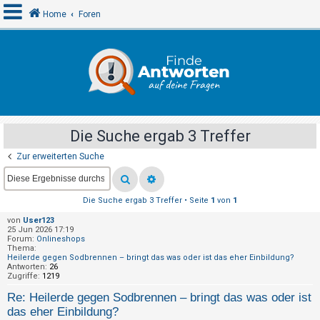
Home
Foren
A
n
m
e
Die Suche ergab 3 Treffer
l
Zur erweiterten Suche
d
e
n
Die Suche ergab 3 Treffer • Seite
1
von
1
von
User123
25 Jun 2026 17:19
R
Forum:
Onlineshops
Thema:
e
Heilerde gegen Sodbrennen – bringt das was oder ist das eher Einbildung?
Antworten:
26
g
Zugriffe:
1219
i
Re: Heilerde gegen Sodbrennen – bringt das was oder ist
s
das eher Einbildung?