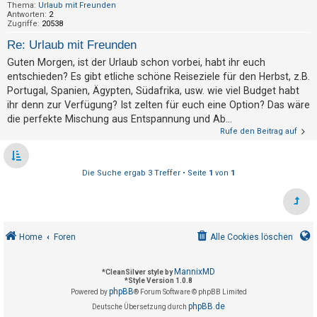
Thema:
Urlaub mit Freunden
t
Antworten:
2
e
Zugriffe:
20538
t
Re: Urlaub mit Freunden
e
Guten Morgen, ist der Urlaub schon vorbei, habt ihr euch
T
entschieden? Es gibt etliche schöne Reiseziele für den Herbst, z.B.
Portugal, Spanien, Ägypten, Südafrika, usw. wie viel Budget habt
h
ihr denn zur Verfügung? Ist zelten für euch eine Option? Das wäre
e
die perfekte Mischung aus Entspannung und Ab...
m
Rufe den Beitrag auf
e
n
Die Suche ergab 3 Treffer • Seite
1
von
1
A
k
Home
Foren
Alle Cookies löschen
t
i
MannixMD
*
CleanSilver style by
v
*
Style Version 1.0.8
e
phpBB
Powered by
® Forum Software © phpBB Limited
phpBB.de
T
Deutsche Übersetzung durch