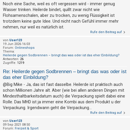
t
Noch eine Sache, weil es oft vergessen wird - immer genug
r
Wasser trinken. Heilerde bindet, quillt zwar nicht wie
Flohsamenschalen, aber zu trocken, zu wenig Flüssigkeit ist
i
trotzdem keine gute Idee. Und nicht nach Gefühl immer mehr
e
nehmen, nur weil es natürlich ist.
r
Rufe den Beitrag auf
e
von
User123
n
19 Jun 2026 16:03
Forum:
Onlineshops
Thema:
Heilerde gegen Sodbrennen – bringt das was oder ist das eher Einbildung?
Antworten:
26
U
Zugriffe:
1219
n
Re: Heilerde gegen Sodbrennen – bringt das was oder ist
das eher Einbildung?
b
e
@Big Mike - Ja, das ist fast dasselbe. Heilerde ist praktisch auch
schon Millionen Jahre alt. Aber (wie bei allen anderen Dingen mit
a
Mindesthaltbarkeitsdatum auch) die Verpackung spielt dabei eine
n
Rolle. Das MHD ist ja immer eine Kombi aus dem Produkt u der
t
Verpackung. Irgendwann geht die Verpackung...
w
Rufe den Beitrag auf
o
von
User123
09 Sep 2021 08:50
r
Forum:
Freizeit & Sport