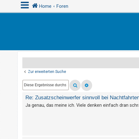
Home
Foren
A
n
m
e
l
d
Zur erweiterten Suche
e
n
Re: Zusatzscheinwerfer sinnvoll bei Nachtfahrte
R
Ja genau, das meine ich. Viele denken einfach dran schra
e
g
i
s