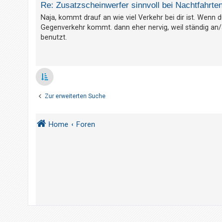
t
Re: Zusatzscheinwerfer sinnvoll bei Nachtfahrte
r
Naja, kommt drauf an wie viel Verkehr bei dir ist. Wenn d
Gegenverkehr kommt. dann eher nervig, weil ständig an
i
benutzt.
e
r
e
n
Zur erweiterten Suche
U
n
Home
Foren
b
e
a
n
t
w
o
r