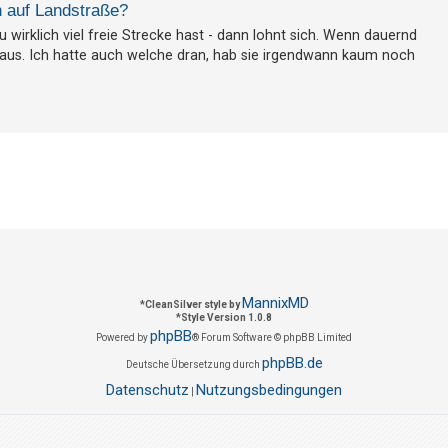
n auf Landstraße?
u wirklich viel freie Strecke hast - dann lohnt sich. Wenn dauernd
/aus. Ich hatte auch welche dran, hab sie irgendwann kaum noch
MannixMD
*
CleanSilver style by
*
Style Version 1.0.8
phpBB
Powered by
® Forum Software © phpBB Limited
phpBB.de
Deutsche Übersetzung durch
Datenschutz
Nutzungsbedingungen
|