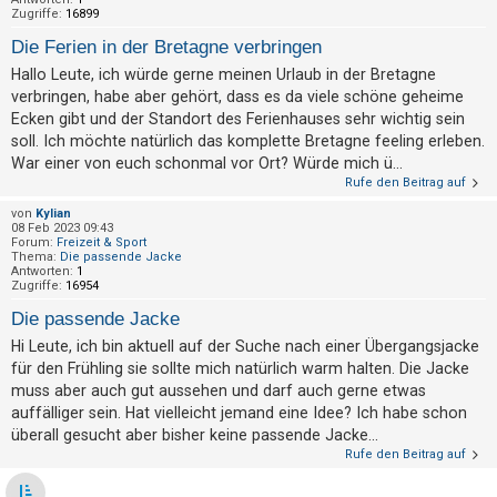
h
Zugriffe:
16899
e
Die Ferien in der Bretagne verbringen
m
Hallo Leute, ich würde gerne meinen Urlaub in der Bretagne
e
verbringen, habe aber gehört, dass es da viele schöne geheime
Ecken gibt und der Standort des Ferienhauses sehr wichtig sein
n
soll. Ich möchte natürlich das komplette Bretagne feeling erleben.
War einer von euch schonmal vor Ort? Würde mich ü...
Rufe den Beitrag auf
S
von
Kylian
u
08 Feb 2023 09:43
Forum:
Freizeit & Sport
c
Thema:
Die passende Jacke
h
Antworten:
1
Zugriffe:
16954
e
Die passende Jacke
Hi Leute, ich bin aktuell auf der Suche nach einer Übergangsjacke
für den Frühling sie sollte mich natürlich warm halten. Die Jacke
F
muss aber auch gut aussehen und darf auch gerne etwas
A
auffälliger sein. Hat vielleicht jemand eine Idee? Ich habe schon
Q
überall gesucht aber bisher keine passende Jacke...
Rufe den Beitrag auf