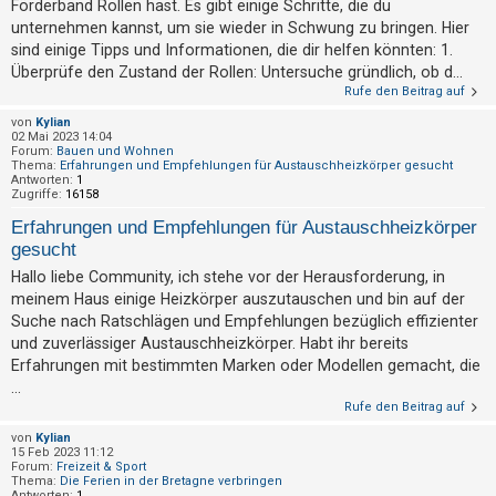
Förderband Rollen hast. Es gibt einige Schritte, die du
t
unternehmen kannst, um sie wieder in Schwung zu bringen. Hier
e
sind einige Tipps und Informationen, die dir helfen könnten: 1.
t
Überprüfe den Zustand der Rollen: Untersuche gründlich, ob d...
e
Rufe den Beitrag auf
T
von
Kylian
02 Mai 2023 14:04
h
Forum:
Bauen und Wohnen
Thema:
Erfahrungen und Empfehlungen für Austauschheizkörper gesucht
e
Antworten:
1
Zugriffe:
16158
m
e
Erfahrungen und Empfehlungen für Austauschheizkörper
gesucht
n
Hallo liebe Community, ich stehe vor der Herausforderung, in
meinem Haus einige Heizkörper auszutauschen und bin auf der
Suche nach Ratschlägen und Empfehlungen bezüglich effizienter
A
und zuverlässiger Austauschheizkörper. Habt ihr bereits
k
Erfahrungen mit bestimmten Marken oder Modellen gemacht, die
t
...
i
Rufe den Beitrag auf
v
von
Kylian
15 Feb 2023 11:12
e
Forum:
Freizeit & Sport
T
Thema:
Die Ferien in der Bretagne verbringen
Antworten:
1