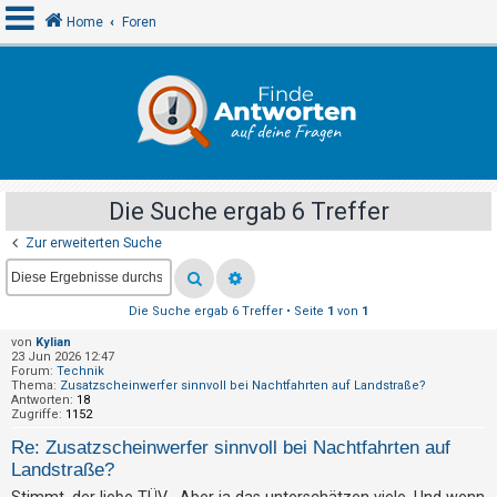
Home
Foren
A
n
m
e
Die Suche ergab 6 Treffer
l
Zur erweiterten Suche
d
e
n
Die Suche ergab 6 Treffer • Seite
1
von
1
von
Kylian
23 Jun 2026 12:47
R
Forum:
Technik
Thema:
Zusatzscheinwerfer sinnvoll bei Nachtfahrten auf Landstraße?
e
Antworten:
18
Zugriffe:
1152
g
Re: Zusatzscheinwerfer sinnvoll bei Nachtfahrten auf
i
Landstraße?
s