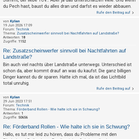
Stimmt, der liebe TÜV... Aber ja das unterschätzen viele. Und wenn
t
du Pech hast, baust du alles dran und darfst es wieder abbauen.
r
Rufe den Beitrag auf
i
von
Kylian
e
19 Jun 2026 17:09
Forum:
Technik
r
Thema:
Zusatzscheinwerfer sinnvoll bei Nachtfahrten auf Landstraße?
Antworten:
18
e
Zugriffe:
1152
n
Re: Zusatzscheinwerfer sinnvoll bei Nachtfahrten auf
Landstraße?
Bin auch viel nachts über Landstraße unterwegs. Unterschied ist
U
schon da, aber kommt drauf an was du kaufst. Die ganz billigen
n
Dinger kannst du dir sparen. Hatte ich mal, da ist das Lichtbild
b
total unruhig.
Rufe den Beitrag auf
e
a
von
Kylian
29 Jun 2023 17:51
n
Forum:
Technik
Thema:
Förderband Rollen - Wie halte ich sie in Schwung?
t
Antworten:
1
Zugriffe:
50656
w
Re: Förderband Rollen - Wie halte ich sie in Schwung?
o
Hallo, es tut mir leid zu hören, dass du Probleme mit den
r