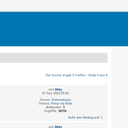
Die Suche ergab 3 Treffer • Seite
1
von
1
von
Miky
01 Dez 2023 09:43
Forum:
Onlineshops
Thema:
Pimp my Ride
Antworten:
3
Zugriffe:
38396
Rufe den Beitrag auf
von
Miky