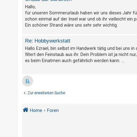
t
Hallo,
r
für unseren Sommerurlaub haben wir uns dieses Jahr für
i
schon einmal auf der Insel war und ob ihr vielleicht ein
e
Ein schöner Strand wäre uns sehr sehr wichtig.
r
e
Re: Hobbywerkstatt
n
Hallo Ezrael, bin selbst im Handwerk tätig und bei uns in 
filtert den Feinstaub aus ihr. Dein Problem ist ja nicht nu
es beim Einatmen auch gefährlich werden kann. ...
U
n
b
e
Zur erweiterten Suche
a
n
Home
Foren
t
w
o
r