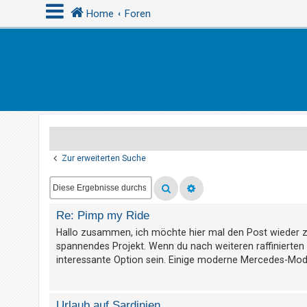
Home
Foren
A
n
m
e
l
d
Zur erweiterten Suche
e
n
Re: Pimp my Ride
R
Hallo zusammen, ich möchte hier mal den Post wieder 
spannendes Projekt. Wenn du nach weiteren raffinierten
e
interessante Option sein. Einige moderne Mercedes-Model
g
i
s
Urlaub auf Sardinien