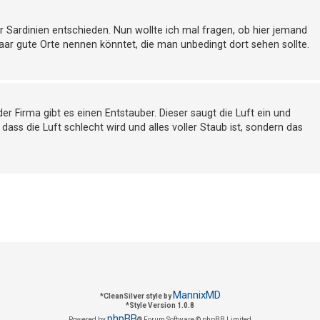
 Sardinien entschieden. Nun wollte ich mal fragen, ob hier jemand
 paar gute Orte nennen könntet, die man unbedingt dort sehen sollte.
der Firma gibt es einen Entstauber. Dieser saugt die Luft ein und
r, dass die Luft schlecht wird und alles voller Staub ist, sondern das
MannixMD
*
CleanSilver style by
*
Style Version 1.0.8
phpBB
Powered by
® Forum Software © phpBB Limited