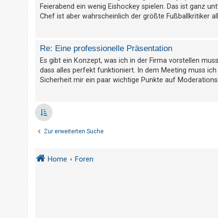
t
Feierabend ein wenig Eishockey spielen. Das ist ganz unt
Chef ist aber wahrscheinlich der größte Fußballkritiker alle
e
t
e
Re: Eine professionelle Präsentation
T
Es gibt ein Konzept, was ich in der Firma vorstellen mus
h
dass alles perfekt funktioniert. In dem Meeting muss ich
e
Sicherheit mir ein paar wichtige Punkte auf Moderationsk
m
e
n
Zur erweiterten Suche
A
k
Home
Foren
t
i
v
e
T