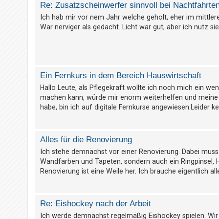
t
Re: Zusatzscheinwerfer sinnvoll bei Nachtfahrte
r
Ich hab mir vor nem Jahr welche geholt, eher im mittle
War nerviger als gedacht. Licht war gut, aber ich nutz sie
i
e
r
e
n
Ein Fernkurs in dem Bereich Hauswirtschaft
Hallo Leute, als Pflegekraft wollte ich noch mich ein wen
machen kann, würde mir enorm weiterhelfen und meine 
U
habe, bin ich auf digitale Fernkurse angewiesen.Leider ken
n
b
Alles für die Renovierung
e
Ich stehe demnächst vor einer Renovierung. Dabei muss
a
Wandfarben und Tapeten, sondern auch ein Ringpinsel, He
n
Renovierung ist eine Weile her. Ich brauche eigentlich alle
t
w
o
Re: Eishockey nach der Arbeit
r
Ich werde demnächst regelmäßig Eishockey spielen. Wir 