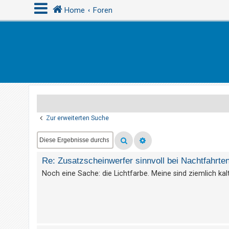
Home
Foren
A
n
m
e
l
d
Zur erweiterten Suche
e
n
Re: Zusatzscheinwerfer sinnvoll bei Nachtfahrte
R
Noch eine Sache: die Lichtfarbe. Meine sind ziemlich k
e
g
i
s