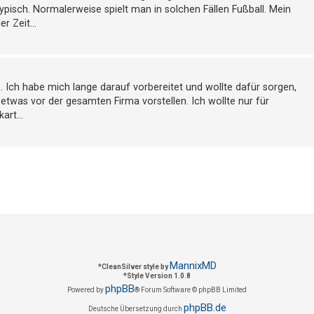
ypisch. Normalerweise spielt man in solchen Fällen Fußball. Mein
r Zeit...
s. Ich habe mich lange darauf vorbereitet und wollte dafür sorgen,
 etwas vor der gesamten Firma vorstellen. Ich wollte nur für
art...
MannixMD
*
CleanSilver style by
*
Style Version 1.0.8
phpBB
Powered by
® Forum Software © phpBB Limited
phpBB.de
Deutsche Übersetzung durch