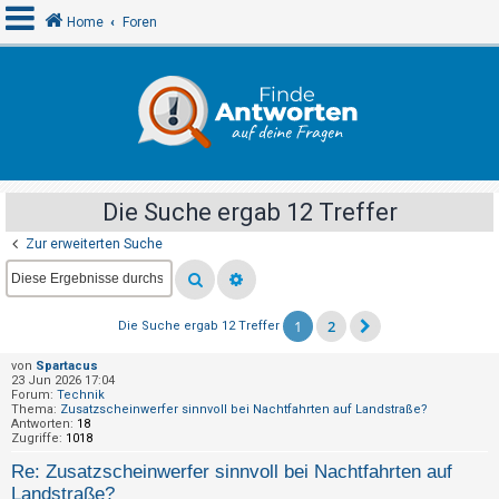
Home
Foren
A
n
m
e
Die Suche ergab 12 Treffer
l
Zur erweiterten Suche
d
e
n
1
2
Die Suche ergab 12 Treffer
von
Spartacus
R
23 Jun 2026 17:04
Forum:
Technik
e
Thema:
Zusatzscheinwerfer sinnvoll bei Nachtfahrten auf Landstraße?
Antworten:
18
g
Zugriffe:
1018
i
Re: Zusatzscheinwerfer sinnvoll bei Nachtfahrten auf
s
Landstraße?