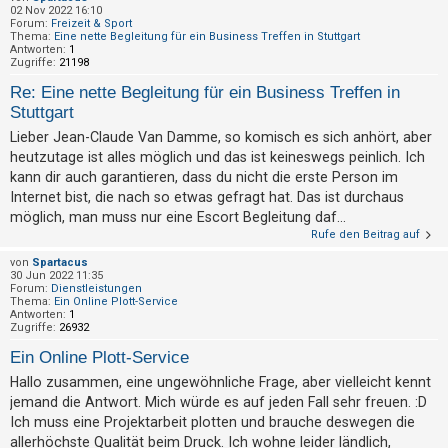
h
02 Nov 2022 16:10
Forum:
Freizeit & Sport
e
Thema:
Eine nette Begleitung für ein Business Treffen in Stuttgart
Antworten:
1
m
Zugriffe:
21198
e
Re: Eine nette Begleitung für ein Business Treffen in
n
Stuttgart
Lieber Jean-Claude Van Damme, so komisch es sich anhört, aber
heutzutage ist alles möglich und das ist keineswegs peinlich. Ich
S
kann dir auch garantieren, dass du nicht die erste Person im
Internet bist, die nach so etwas gefragt hat. Das ist durchaus
u
möglich, man muss nur eine Escort Begleitung daf...
c
Rufe den Beitrag auf
h
von
Spartacus
e
30 Jun 2022 11:35
Forum:
Dienstleistungen
Thema:
Ein Online Plott-Service
Antworten:
1
Zugriffe:
26932
F
Ein Online Plott-Service
A
Hallo zusammen, eine ungewöhnliche Frage, aber vielleicht kennt
Q
jemand die Antwort. Mich würde es auf jeden Fall sehr freuen. :D
Ich muss eine Projektarbeit plotten und brauche deswegen die
allerhöchste Qualität beim Druck. Ich wohne leider ländlich,