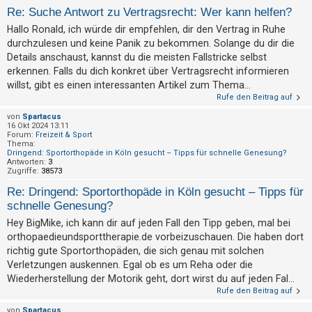
t
Re: Suche Antwort zu Vertragsrecht: Wer kann helfen?
e
Hallo Ronald, ich würde dir empfehlen, dir den Vertrag in Ruhe
t
durchzulesen und keine Panik zu bekommen. Solange du dir die
e
Details anschaust, kannst du die meisten Fallstricke selbst
erkennen. Falls du dich konkret über Vertragsrecht informieren
T
willst, gibt es einen interessanten Artikel zum Thema...
h
Rufe den Beitrag auf
e
von
Spartacus
m
16 Okt 2024 13:11
Forum:
Freizeit & Sport
e
Thema:
Dringend: Sportorthopäde in Köln gesucht – Tipps für schnelle Genesung?
n
Antworten:
3
Zugriffe:
38573
Re: Dringend: Sportorthopäde in Köln gesucht – Tipps für
A
schnelle Genesung?
k
Hey BigMike, ich kann dir auf jeden Fall den Tipp geben, mal bei
t
orthopaedieundsporttherapie.de vorbeizuschauen. Die haben dort
richtig gute Sportorthopäden, die sich genau mit solchen
i
Verletzungen auskennen. Egal ob es um Reha oder die
v
Wiederherstellung der Motorik geht, dort wirst du auf jeden Fal...
e
Rufe den Beitrag auf
T
von
Spartacus