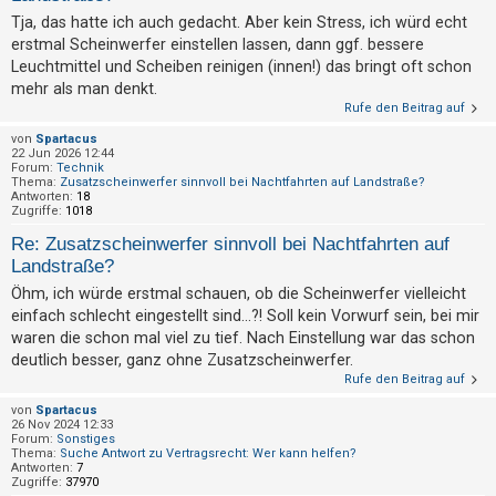
t
Tja, das hatte ich auch gedacht. Aber kein Stress, ich würd echt
r
erstmal Scheinwerfer einstellen lassen, dann ggf. bessere
i
Leuchtmittel und Scheiben reinigen (innen!) das bringt oft schon
e
mehr als man denkt.
Rufe den Beitrag auf
r
von
Spartacus
e
22 Jun 2026 12:44
n
Forum:
Technik
Thema:
Zusatzscheinwerfer sinnvoll bei Nachtfahrten auf Landstraße?
Antworten:
18
Zugriffe:
1018
U
Re: Zusatzscheinwerfer sinnvoll bei Nachtfahrten auf
Landstraße?
n
Öhm, ich würde erstmal schauen, ob die Scheinwerfer vielleicht
b
einfach schlecht eingestellt sind...?! Soll kein Vorwurf sein, bei mir
e
waren die schon mal viel zu tief. Nach Einstellung war das schon
a
deutlich besser, ganz ohne Zusatzscheinwerfer.
n
Rufe den Beitrag auf
t
von
Spartacus
26 Nov 2024 12:33
w
Forum:
Sonstiges
o
Thema:
Suche Antwort zu Vertragsrecht: Wer kann helfen?
Antworten:
7
r
Zugriffe:
37970