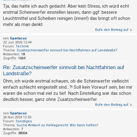
t
Tja, das hatte ich auch gedacht. Aber kein Stress, ich würd echt
r
erstmal Scheinwerfer einstellen lassen, dann ggf. bessere
i
Leuchtmittel und Scheiben reinigen (innen!) das bringt oft schon
e
mehr als man denkt.
Rufe den Beitrag auf
r
von
Spartacus
e
22 Jun 2026 12:44
n
Forum:
Technik
Thema:
Zusatzscheinwerfer sinnvoll bei Nachtfahrten auf Landstraße?
Antworten:
18
Zugriffe:
1069
U
Re: Zusatzscheinwerfer sinnvoll bei Nachtfahrten auf
Landstraße?
n
Öhm, ich würde erstmal schauen, ob die Scheinwerfer vielleicht
b
einfach schlecht eingestellt sind...?! Soll kein Vorwurf sein, bei mir
e
waren die schon mal viel zu tief. Nach Einstellung war das schon
a
deutlich besser, ganz ohne Zusatzscheinwerfer.
n
Rufe den Beitrag auf
t
von
Spartacus
26 Nov 2024 12:33
w
Forum:
Sonstiges
o
Thema:
Suche Antwort zu Vertragsrecht: Wer kann helfen?
Antworten:
7
r
Zugriffe:
38004