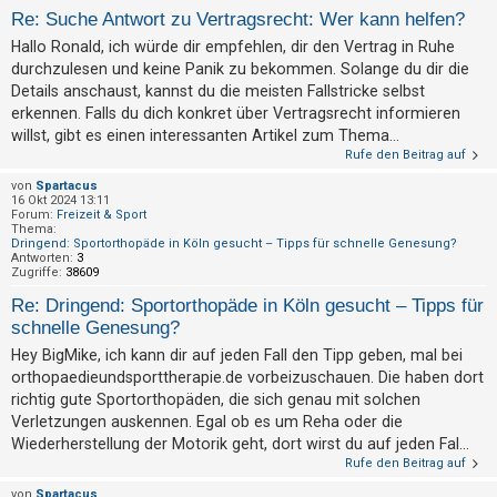
t
Re: Suche Antwort zu Vertragsrecht: Wer kann helfen?
e
Hallo Ronald, ich würde dir empfehlen, dir den Vertrag in Ruhe
t
durchzulesen und keine Panik zu bekommen. Solange du dir die
e
Details anschaust, kannst du die meisten Fallstricke selbst
erkennen. Falls du dich konkret über Vertragsrecht informieren
T
willst, gibt es einen interessanten Artikel zum Thema...
h
Rufe den Beitrag auf
e
von
Spartacus
m
16 Okt 2024 13:11
Forum:
Freizeit & Sport
e
Thema:
Dringend: Sportorthopäde in Köln gesucht – Tipps für schnelle Genesung?
n
Antworten:
3
Zugriffe:
38609
Re: Dringend: Sportorthopäde in Köln gesucht – Tipps für
A
schnelle Genesung?
k
Hey BigMike, ich kann dir auf jeden Fall den Tipp geben, mal bei
t
orthopaedieundsporttherapie.de vorbeizuschauen. Die haben dort
richtig gute Sportorthopäden, die sich genau mit solchen
i
Verletzungen auskennen. Egal ob es um Reha oder die
v
Wiederherstellung der Motorik geht, dort wirst du auf jeden Fal...
e
Rufe den Beitrag auf
T
von
Spartacus