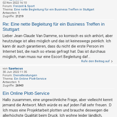
h
02 Nov 2022 16:10
Forum:
Freizeit & Sport
e
Thema:
Eine nette Begleitung für ein Business Treffen in Stuttgart
Antworten:
1
m
Zugriffe:
21219
e
Re: Eine nette Begleitung für ein Business Treffen in
n
Stuttgart
Lieber Jean-Claude Van Damme, so komisch es sich anhört, aber
heutzutage ist alles möglich und das ist keineswegs peinlich. Ich
S
kann dir auch garantieren, dass du nicht die erste Person im
Internet bist, die nach so etwas gefragt hat. Das ist durchaus
u
möglich, man muss nur eine Escort Begleitung daf...
c
Rufe den Beitrag auf
h
von
Spartacus
e
30 Jun 2022 11:35
Forum:
Dienstleistungen
Thema:
Ein Online Plott-Service
Antworten:
1
Zugriffe:
26943
F
Ein Online Plott-Service
A
Hallo zusammen, eine ungewöhnliche Frage, aber vielleicht kennt
Q
jemand die Antwort. Mich würde es auf jeden Fall sehr freuen. :D
Ich muss eine Projektarbeit plotten und brauche deswegen die
allerhöchste Qualität beim Druck. Ich wohne leider ländlich,