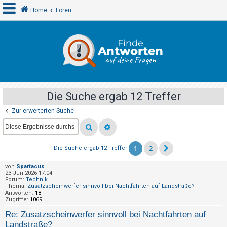
Home
Foren
A
n
m
e
Die Suche ergab 12 Treffer
l
Zur erweiterten Suche
d
e
n
1
2
Die Suche ergab 12 Treffer
von
Spartacus
R
23 Jun 2026 17:04
Forum:
Technik
e
Thema:
Zusatzscheinwerfer sinnvoll bei Nachtfahrten auf Landstraße?
Antworten:
18
g
Zugriffe:
1069
i
Re: Zusatzscheinwerfer sinnvoll bei Nachtfahrten auf
s
Landstraße?