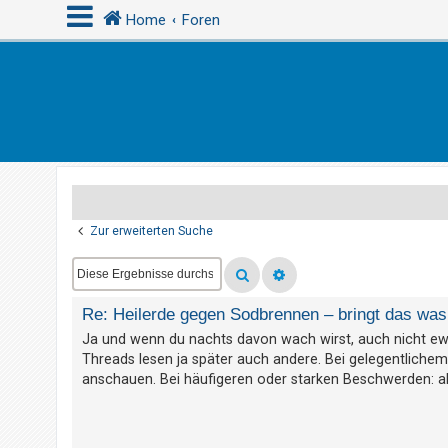
Home
Foren
A
n
m
e
l
d
Zur erweiterten Suche
e
n
Re: Heilerde gegen Sodbrennen – bringt das was 
R
Ja und wenn du nachts davon wach wirst, auch nicht ew
Threads lesen ja später auch andere. Bei gelegentliche
e
anschauen. Bei häufigeren oder starken Beschwerden: a
g
i
s