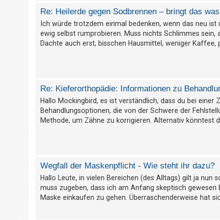
t
Re: Heilerde gegen Sodbrennen – bringt das was 
r
Ich würde trotzdem einmal bedenken, wenn das neu ist 
i
ewig selbst rumprobieren. Muss nichts Schlimmes sein, a
e
Dachte auch erst, bisschen Hausmittel, weniger Kaffee, p
r
e
n
Re: Kieferorthopädie: Informationen zu Behandlu
Hallo Mockingbird, es ist verständlich, dass du bei einer
U
Behandlungsoptionen, die von der Schwere der Fehlstell
n
Methode, um Zähne zu korrigieren. Alternativ könntest d
b
e
a
Wegfall der Maskenpflicht - Wie steht ihr dazu?
n
t
Hallo Leute, in vielen Bereichen (des Alltags) gilt ja nu
muss zugeben, dass ich am Anfang skeptisch gewesen b
w
Maske einkaufen zu gehen. Überraschenderweise hat sich
o
r